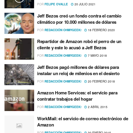
POR
FELIPE OVALLE
20 JULIO 2021
Jeff Bezos creó un fondo contra el cambio
climático por 10.000 millones de dólares
POR
REDACCIÓN OHMYGEEK!
18 FEBRERO 2020
Repartidor de Amazon robó el perro de un
cliente y este lo acusó a Jeff Bezos
POR
REDACCIÓN OHMYGEEK!
7 MAYO 2018
Jeff Bezos pagó millones de dólares para
instalar un reloj de milenios en el desierto
POR
REDACCIÓN OHMYGEEK!
20 FEBRERO 2018
Amazon Home Services: el servicio para
contratar trabajos del hogar
POR
REDACCIÓN OHMYGEEK!
2 ABRIL 2015
WorkMail: el servicio de correo electrónico de
Amazon
POR
REDACCIÓN OHMYGEEK!
30 ENERO 2015