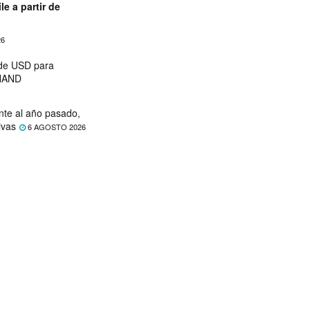
le a partir de
26
 de USD para
 NAND
nte al año pasado,
ivas
6 AGOSTO 2026