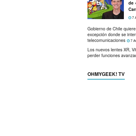
de 
Car
7 
Gobierno de Chile quier
excepción donde se inter
telecomunicaciones
7 A
Los nuevos lentes XR, Vit
perder funciones avanza
OHMYGEEK! TV