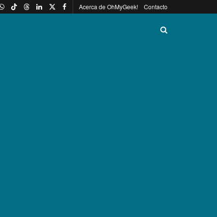
Acerca de OhMyGeek!
Contacto