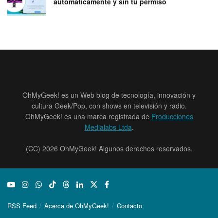
automáticamente y sin tu permiso
OhMyGeek! es un Web blog de tecnología, innovación y
cultura Geek/Pop, con shows en televisión y radio.
OhMyGeek! es una marca registrada de
Producciones
Medialabs Ltda
.
(CC) 2026 OhMyGeek! Algunos derechos reservados.
RSS Feed
Acerca de OhMyGeek!
Contacto