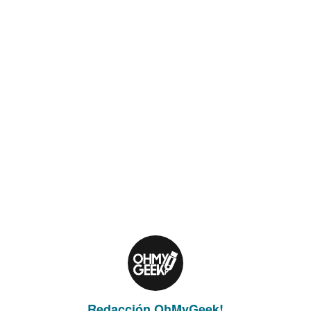
Redacción OhMyGeek!