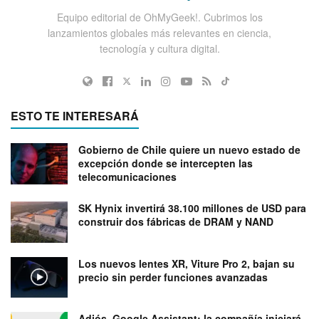
Equipo editorial de OhMyGeek!. Cubrimos los
lanzamientos globales más relevantes en ciencia,
tecnología y cultura digital.
ESTO TE INTERESARÁ
Gobierno de Chile quiere un nuevo estado de
excepción donde se intercepten las
telecomunicaciones
SK Hynix invertirá 38.100 millones de USD para
construir dos fábricas de DRAM y NAND
Los nuevos lentes XR, Viture Pro 2, bajan su
precio sin perder funciones avanzadas
Adiós, Google Assistant: la compañía iniciará