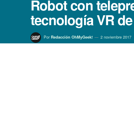
Robot con telepr
tecnologí­a VR d
Por
Redacción OhMyGeek!
2 noviembre 2017