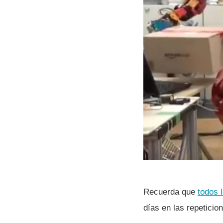
Recuerda que
todos l
dí­as en las repetici