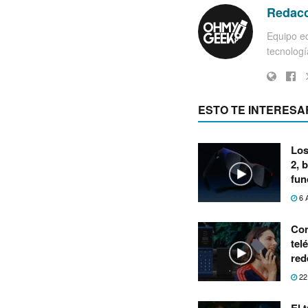
Redac
Equipo ed
tecnología
ESTO TE INTERESA
Los
2, 
fun
6 
Con
tel
red
22