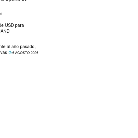
26
 de USD para
 NAND
nte al año pasado,
ivas
6 AGOSTO 2026