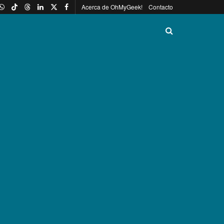
Acerca de OhMyGeek!
Contacto