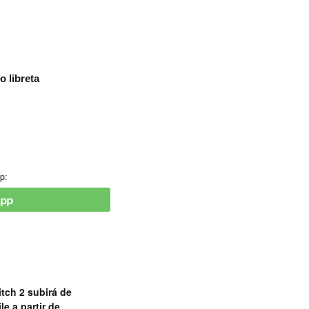
 libreta
p:
tch 2 subirá de
le a partir de