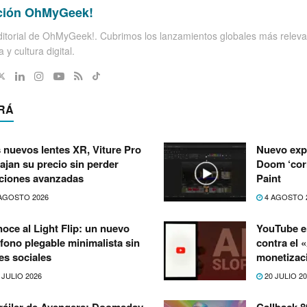
ción OhMyGeek!
itorial de OhMyGeek!. Cubrimos los lanzamientos globales más releva
 y cultura digital.
RÁ
 nuevos lentes XR, Viture Pro
Nuevo exp
bajan su precio sin perder
Doom ‘corr
ciones avanzadas
Paint
AGOSTO 2026
4 AGOSTO 
oce al Light Flip: un nuevo
YouTube e
éfono plegable minimalista sin
contra el 
es sociales
monetizac
 JULIO 2026
20 JULIO 2