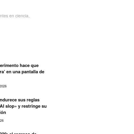
ntes en ciencia,
erimento hace que
a’ en una pantalla de
2026
ndurece sus reglas
«AI slop» y restringe su
ión
026