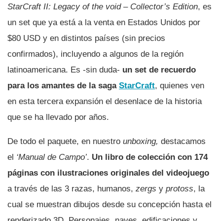
StarCraft II: Legacy of the void – Collector’s Edition
, es
un set que ya está a la venta en Estados Unidos por
$80 USD y en distintos paí­ses (sin precios
confirmados), incluyendo a algunos de la región
latinoamericana. Es -sin duda-
un set de recuerdo
para los amantes de la saga
StarCraft
, quienes ven
en esta tercera expansión el desenlace de la historia
que se ha llevado por años.
De todo el paquete, en nuestro
unboxing,
destacamos
el
‘Manual de Campo’
.
Un libro de colección con 174
páginas con ilustraciones originales del videojuego
a través de las 3 razas, humanos,
zergs
y
protoss
, la
cual se muestran dibujos desde su concepción hasta el
renderizado 3D. Personajes, naves, edificaciones y