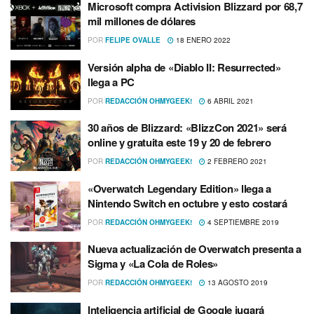
Microsoft compra Activision Blizzard por 68,7
mil millones de dólares
POR
FELIPE OVALLE
18 ENERO 2022
Versión alpha de «Diablo II: Resurrected»
llega a PC
POR
REDACCIÓN OHMYGEEK!
6 ABRIL 2021
30 años de Blizzard: «BlizzCon 2021» será
online y gratuita este 19 y 20 de febrero
POR
REDACCIÓN OHMYGEEK!
2 FEBRERO 2021
«Overwatch Legendary Edition» llega a
Nintendo Switch en octubre y esto costará
POR
REDACCIÓN OHMYGEEK!
4 SEPTIEMBRE 2019
Nueva actualización de Overwatch presenta a
Sigma y «La Cola de Roles»
POR
REDACCIÓN OHMYGEEK!
13 AGOSTO 2019
Inteligencia artificial de Google jugará