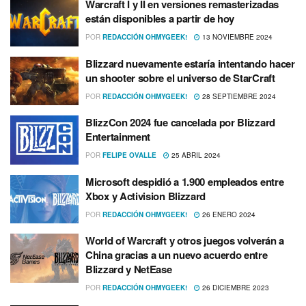
Warcraft I y II en versiones remasterizadas
están disponibles a partir de hoy
POR
REDACCIÓN OHMYGEEK!
13 NOVIEMBRE 2024
Blizzard nuevamente estaría intentando hacer
un shooter sobre el universo de StarCraft
POR
REDACCIÓN OHMYGEEK!
28 SEPTIEMBRE 2024
BlizzCon 2024 fue cancelada por Blizzard
Entertainment
POR
FELIPE OVALLE
25 ABRIL 2024
Microsoft despidió a 1.900 empleados entre
Xbox y Activision Blizzard
POR
REDACCIÓN OHMYGEEK!
26 ENERO 2024
World of Warcraft y otros juegos volverán a
China gracias a un nuevo acuerdo entre
Blizzard y NetEase
POR
REDACCIÓN OHMYGEEK!
26 DICIEMBRE 2023