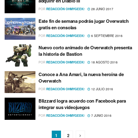
adquirir en Diablo III
POR
REDACCIÓN OHMYGEEK!
28 JUNIO 2017
Este fin de semana podrás jugar Overwatch
gratis en consolas
POR
REDACCIÓN OHMYGEEK!
6 SEPTIEMBRE 2016
Nuevo corto animado de Overwatch presenta
la historia de Bastion
POR
REDACCIÓN OHMYGEEK!
18 AGOSTO 2016
Conoce a Ana Amari, la nueva heroí­na de
Overwatch
POR
REDACCIÓN OHMYGEEK!
12 JULIO 2016
Blizzard logra acuerdo con Facebook para
integrar sus videojuegos
POR
REDACCIÓN OHMYGEEK!
7 JUNIO 2016
1
2