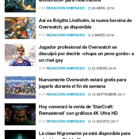
POR
REDACCIÓN OHMYGEEK!
26 ABRIL 2018
Así­ es Brigitte Lindholm, la nueva heroí­na de
Overwatch, ya disponible
POR
REDACCIÓN OHMYGEEK!
2 MARZO 2018
Jugador profesional de Overwatch se
disculpó por decirle «chupa un pene gordo» a
un rival gay
POR
REDACCIÓN OHMYGEEK!
22 ENERO 2018
Nuevamente Overwatch estará gratis para
jugarlo durante el fin de semana
POR
REDACCIÓN OHMYGEEK!
15 SEPTIEMBRE 2017
Hoy comenzó la venta de ‘StarCraft:
Remastered’ con gráficos 4K Ultra HD
POR
REDACCIÓN OHMYGEEK!
14 AGOSTO 2017
La clase Nigromante ya está disponible para