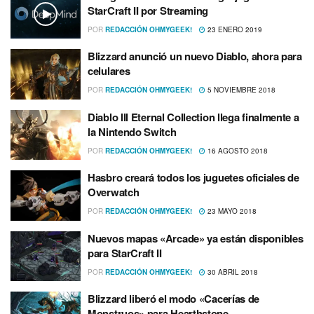
StarCraft II por Streaming
POR
REDACCIÓN OHMYGEEK!
23 ENERO 2019
Blizzard anunció un nuevo Diablo, ahora para
celulares
POR
REDACCIÓN OHMYGEEK!
5 NOVIEMBRE 2018
Diablo III Eternal Collection llega finalmente a
la Nintendo Switch
POR
REDACCIÓN OHMYGEEK!
16 AGOSTO 2018
Hasbro creará todos los juguetes oficiales de
Overwatch
POR
REDACCIÓN OHMYGEEK!
23 MAYO 2018
Nuevos mapas «Arcade» ya están disponibles
para StarCraft II
POR
REDACCIÓN OHMYGEEK!
30 ABRIL 2018
Blizzard liberó el modo «Cacerí­as de
Monstruos» para Hearthstone