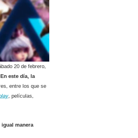
ábado 20 de febrero,
.
En este dí­a, la
es, entre los que se
play
, pelí­culas,
 igual manera