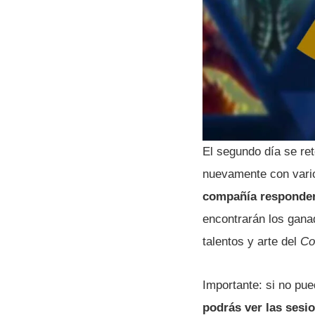
El segundo dí­a se r
nuevamente con vario
compañí­a responde
encontrarán los gana
talentos y arte del
Co
Importante: si no pu
podrás ver las sesi