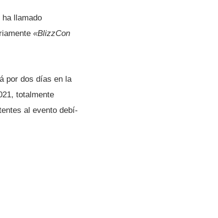
, ha llamado
riamente
«BlizzCon
rá por dos dí­as en la
021, totalmente
tentes al evento debí­