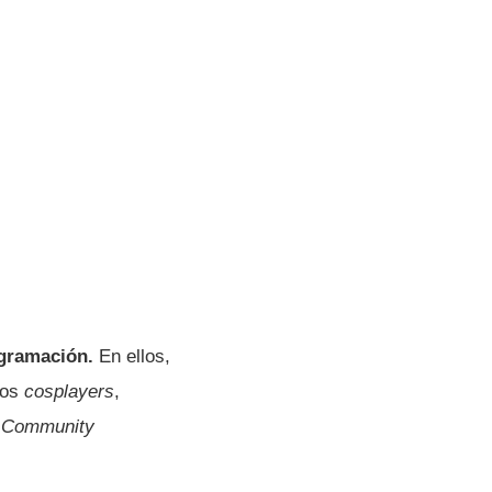
ogramación.
En ellos,
los
cosplayers
,
l
Community