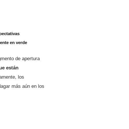
pectativas
ente en verde
gmento de apertura
ue están
amente, los
ndagar más aún en los