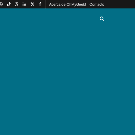
Acerca de OhMyGeek!
Contacto