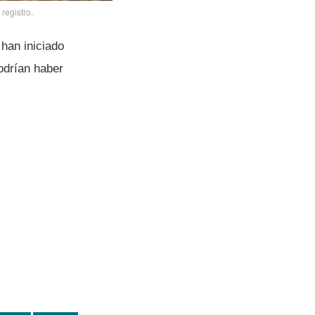
registro.
han iniciado
drí­an haber