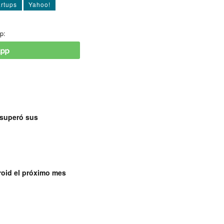
artups
Yahoo!
p:
 superó sus
roid el próximo mes