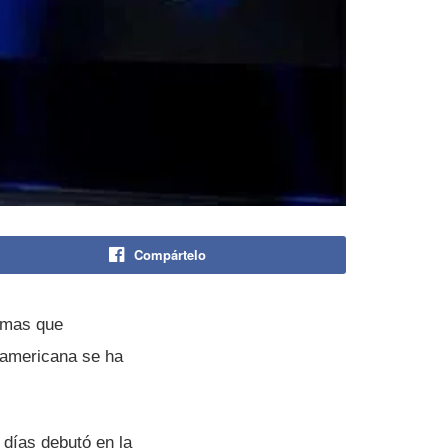
Compártelo
rmas que
 americana se ha
dí­as debutó en la