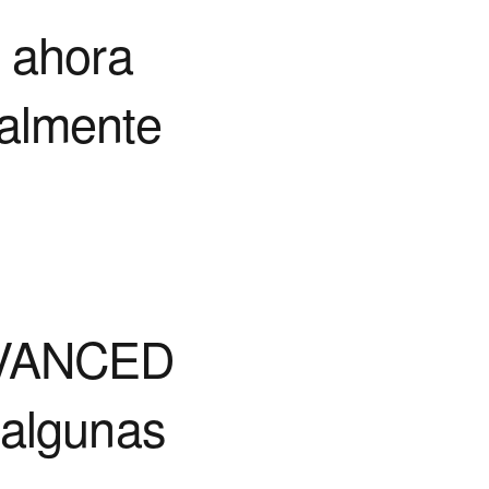
y ahora
palmente
DVANCED
 algunas