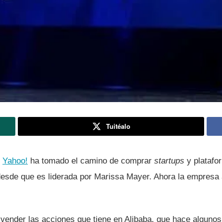
Tuitéalo
e
Yahoo!
ha tomado el camino de comprar
startups
y platafo
desde que es liderada por Marissa Mayer. Ahora la empresa
vender las acciones que tiene en Alibaba, que hace algunos 