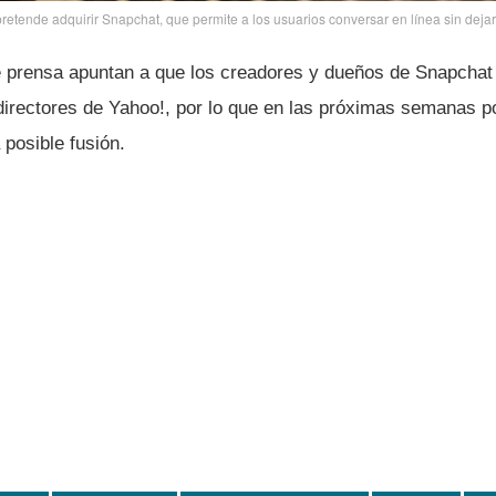
retende adquirir Snapchat, que permite a los usuarios conversar en lí­nea sin dejar 
 prensa apuntan a que los creadores y dueños de Snapchat 
irectores de Yahoo!, por lo que en las próximas semanas po
posible fusión.