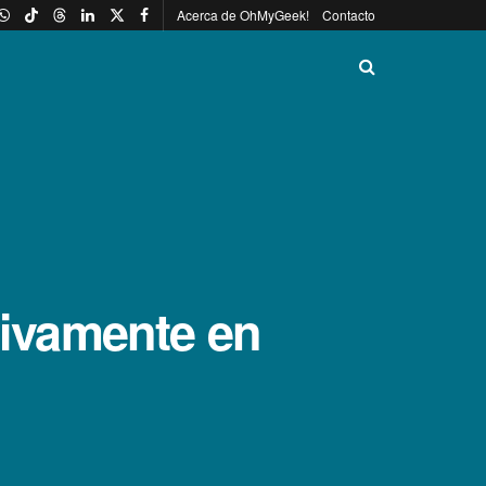
Acerca de OhMyGeek!
Contacto
tivamente en