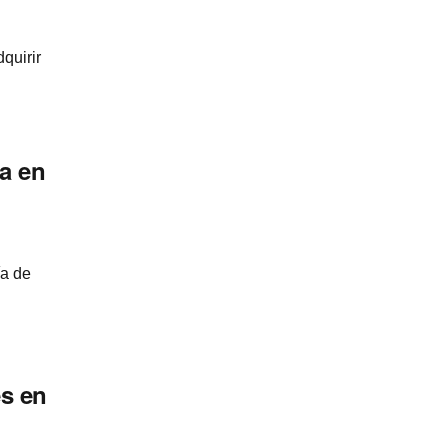
quirir
a en
­a de
es en