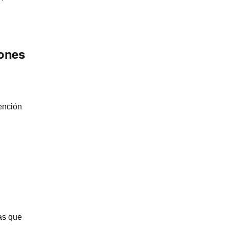
iones
ención
as que