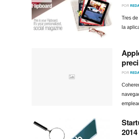
POR
REDA
Tres de
la apli
Appl
prec
POR
REDA
Coheren
navegac
emplea
Star
2014