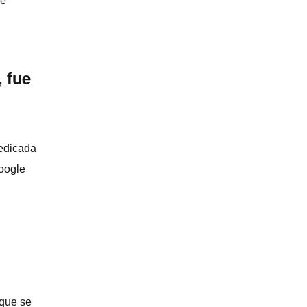
se
, fue
edicada
Google
 que se