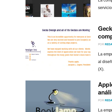
La comp
servici
Geck
comp
POR
REDA
La empr
al dise
(X).
Appl
análi
POR
REDA
La empr