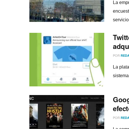
La empr
encuest
servicio
Twit
adqu
POR
REDA
La plat
sistema
Goog
efect
POR
REDA