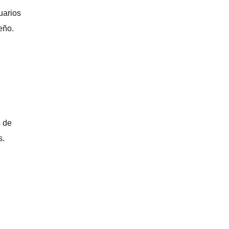
uarios
eño.
s de
s.