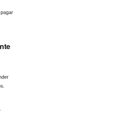
 pagar
ente
nder
os.
r