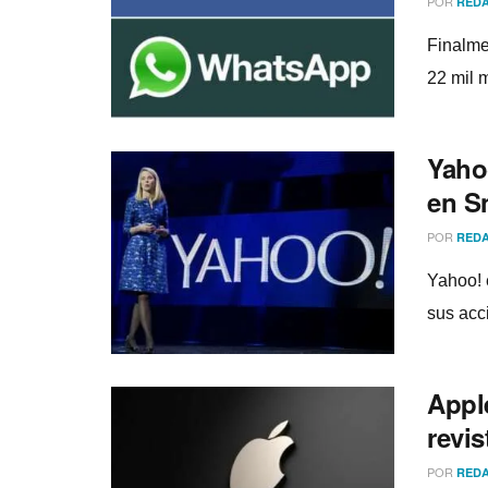
POR
REDA
Finalme
22 mil 
Yaho
en S
POR
REDA
Yahoo! 
sus acci
Appl
revis
POR
REDA