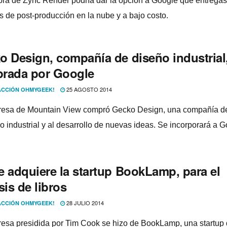
ra de Zync Render podrí­a dar la opción a Google que entrega
os de post-producción en la nube y a bajo costo.
o Design, compañí­a de diseño industrial
rada por Google
25 AGOSTO 2014
CCIÓN OHMYGEEK!
esa de Mountain View compró Gecko Design, una compañí­a d
ño industrial y al desarrollo de nuevas ideas. Se incorporará a 
e adquiere la startup BookLamp, para el
sis de libros
28 JULIO 2014
CCIÓN OHMYGEEK!
esa presidida por Tim Cook se hizo de BookLamp, una startup