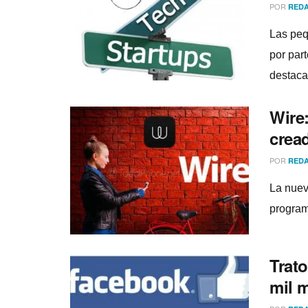
POR
REDA
Las peq
por par
destaca
Wire:
crea
POR
REDA
La nuev
program
Trat
mil m