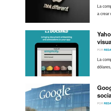
La compa
a crear
Yaho
visu
POR
REDA
La comp
dólares,
Goog
soci
POR
REDA