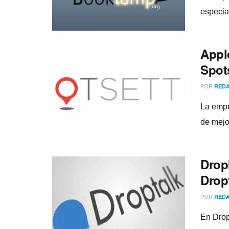
especial
Appl
Spot
POR
REDA
La empr
de mejo
Drop
Drop
POR
REDA
En Drop