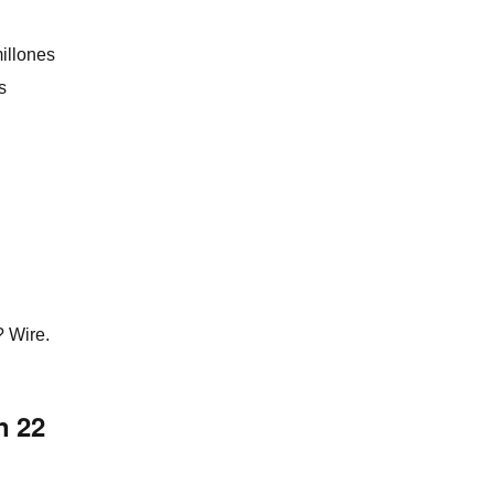
illones
s
 Wire.
n 22