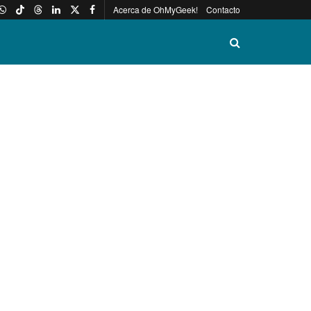
Acerca de OhMyGeek!
Contacto