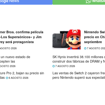
ner Bros. confirma película
Nintendo Swi
«Los Supersónicos» y Jim
precio en Chi
rey será protagonista
septiembre
AGOSTO 2026
7 AGOSTO 20
e un nuevo estado de
SK Hynix invertirá 38.100 millones
cepten las
construir dos fábricas de DRAM y
GOSTO 2026
7 AGOSTO 2026
ure Pro 2, bajan su precio sin
Las ventas de Switch 2 cayeron fre
das
pero Nintendo superó sus expectat
6 AGOSTO 2026