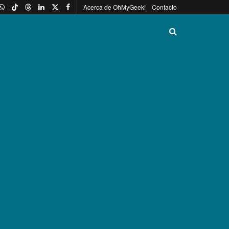
Acerca de OhMyGeek!
Contacto