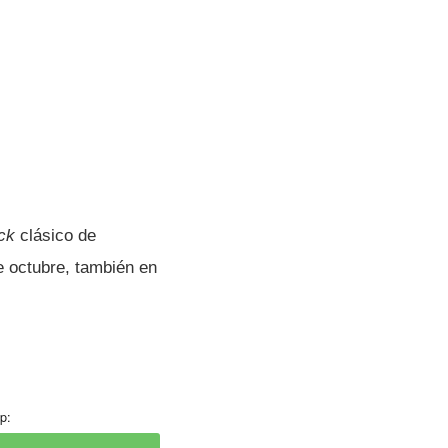
ick
clásico de
e octubre, también en
p: