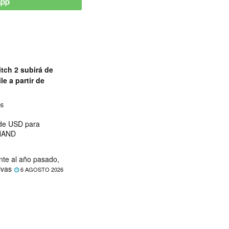
tch 2 subirá de
le a partir de
26
 de USD para
 NAND
nte al año pasado,
ivas
6 AGOSTO 2026