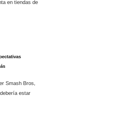
nta en tiendas de
pectativas
más
per Smash Bros,
deberí­a estar