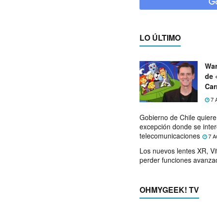
LO ÚLTIMO
War
de 
Car
7 
Gobierno de Chile quier
excepción donde se inter
telecomunicaciones
7 A
Los nuevos lentes XR, Vit
perder funciones avanza
OHMYGEEK! TV