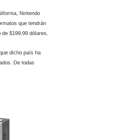
lifornia, Nintendo
ormatos que tendrán
o de $199,99 dólares.
ue dicho paí­s ha
tados. De todas