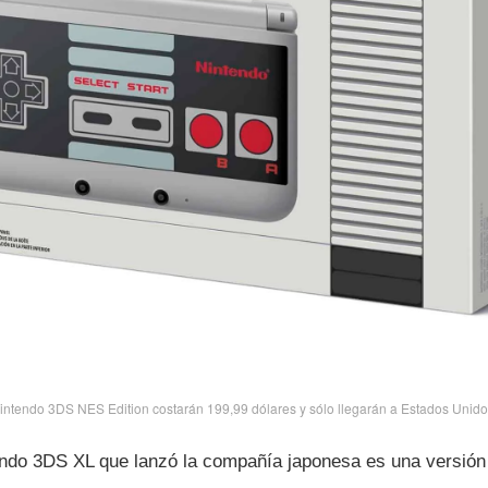
intendo 3DS NES Edition costarán 199,99 dólares y sólo llegarán a Estados Unido
endo 3DS XL que lanzó la compañí­a japonesa es una versión 