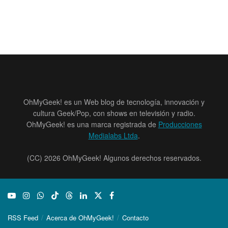
OhMyGeek! es un Web blog de tecnología, innovación y
cultura Geek/Pop, con shows en televisión y radio.
OhMyGeek! es una marca registrada de
Producciones
Medialabs Ltda
.
(CC) 2026 OhMyGeek! Algunos derechos reservados.
RSS Feed
Acerca de OhMyGeek!
Contacto