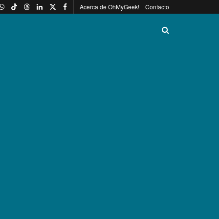
Acerca de OhMyGeek!
Contacto