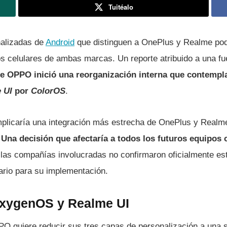
Tuitéalo
nalizadas de
Android
que distinguen a OnePlus y Realme pod
os celulares de ambas marcas. Un reporte atribuido a una fu
e OPPO inició una reorganización interna que contempl
e UI
por
ColorOS
.
plicaría una integración más estrecha de OnePlus y Realme
.
Una decisión que afectaría a todos los futuros equipos
 las compañías involucradas no confirmaron oficialmente es
ario para su implementación.
OxygenOS y Realme UI
PO quiere reducir sus tres capas de personalización a una 