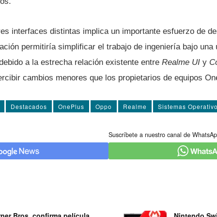
os.
es interfaces distintas implica un importante esfuerzo de des
ación permitiría simplificar el trabajo de ingeniería bajo una
ebido a la estrecha relación existente entre
Realme UI
y
C
rcibir cambios menores que los propietarios de equipos On
Destacados
OnePlus
Oppo
Realme
Sistemas Operativ
Suscríbete a nuestro canal de WhatsAp
ner Bros. confirma película
Nintendo Swi