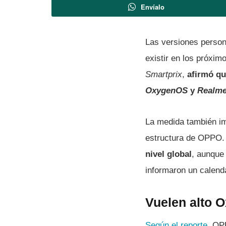
Envíalo
Las versiones perso
existir en los próxim
Smartprix
,
afirmó qu
OxygenOS
y
Realm
La medida también im
estructura de OPPO
nivel global
, aunque
informaron un calend
Vuelen alto 
Según el reporte
, OP