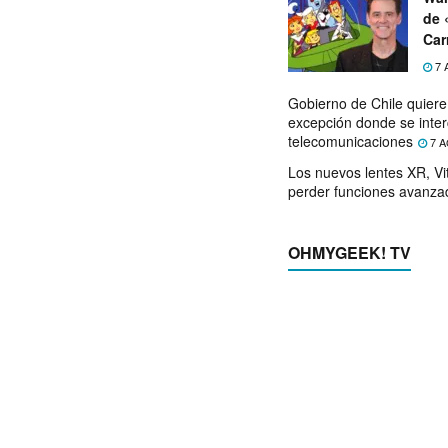
de 
Car
7 
Gobierno de Chile quier
excepción donde se inter
telecomunicaciones
7 A
Los nuevos lentes XR, Vit
perder funciones avanza
OHMYGEEK! TV