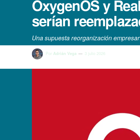
OxygenOS y Realm
serían reemplaz
Una supuesta reorganización empresari
Por
Adrián Vega
3 julio 2026