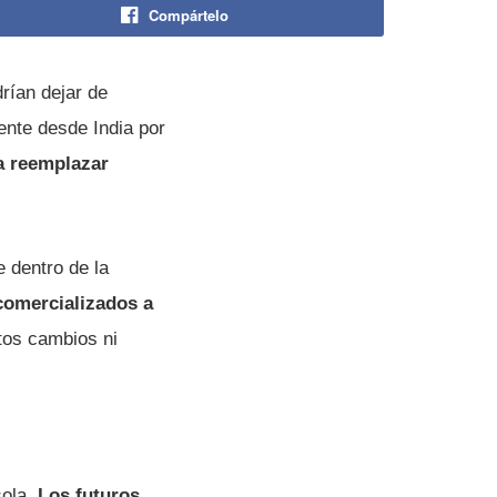
Compártelo
rían dejar de
ente desde India por
a reemplazar
 dentro de la
 comercializados a
tos cambios ni
sola.
Los futuros