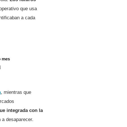
 operativo que usa
ntificaban a cada
o mes
í
a
, mientras que
ercados
ue integrada con la
n a desaparecer.