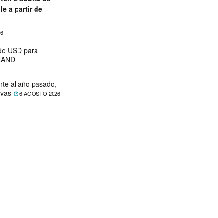
le a partir de
26
 de USD para
 NAND
nte al año pasado,
ivas
6 AGOSTO 2026