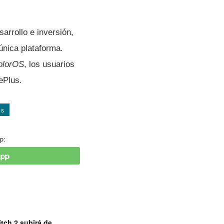
arrollo e inversión,
 única plataforma.
olorOS
, los usuarios
ePlus.
os
p:
tch 2 subirá de