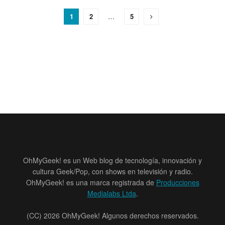
1
2
…
5
OhMyGeek! es un Web blog de tecnología, innovación y
cultura Geek/Pop, con shows en televisión y radio.
OhMyGeek! es una marca registrada de
Producciones
Medialabs Ltda
.
(CC) 2026 OhMyGeek! Algunos derechos reservados.