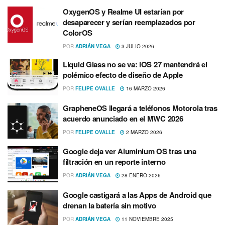
OxygenOS y Realme UI estarían por
desaparecer y serían reemplazados por
ColorOS
POR
ADRIÁN VEGA
3 JULIO 2026
Liquid Glass no se va: iOS 27 mantendrá el
polémico efecto de diseño de Apple
POR
FELIPE OVALLE
16 MARZO 2026
GrapheneOS llegará a teléfonos Motorola tras
acuerdo anunciado en el MWC 2026
POR
FELIPE OVALLE
2 MARZO 2026
Google deja ver Aluminium OS tras una
filtración en un reporte interno
POR
ADRIÁN VEGA
28 ENERO 2026
Google castigará a las Apps de Android que
drenan la batería sin motivo
POR
ADRIÁN VEGA
11 NOVIEMBRE 2025