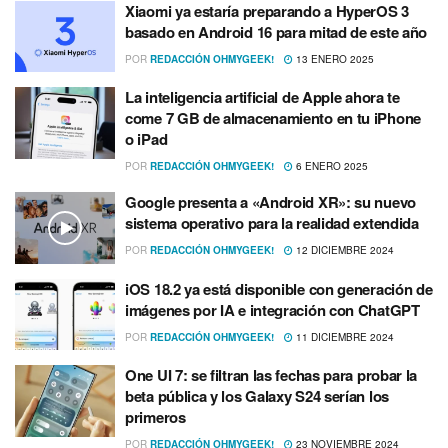
Xiaomi ya estaría preparando a HyperOS 3
basado en Android 16 para mitad de este año
POR
REDACCIÓN OHMYGEEK!
13 ENERO 2025
La inteligencia artificial de Apple ahora te
come 7 GB de almacenamiento en tu iPhone
o iPad
POR
REDACCIÓN OHMYGEEK!
6 ENERO 2025
Google presenta a «Android XR»: su nuevo
sistema operativo para la realidad extendida
POR
REDACCIÓN OHMYGEEK!
12 DICIEMBRE 2024
iOS 18.2 ya está disponible con generación de
imágenes por IA e integración con ChatGPT
POR
REDACCIÓN OHMYGEEK!
11 DICIEMBRE 2024
One UI 7: se filtran las fechas para probar la
beta pública y los Galaxy S24 serían los
primeros
POR
REDACCIÓN OHMYGEEK!
23 NOVIEMBRE 2024