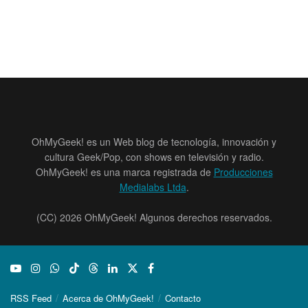
OhMyGeek! es un Web blog de tecnología, innovación y
cultura Geek/Pop, con shows en televisión y radio.
OhMyGeek! es una marca registrada de
Producciones
Medialabs Ltda
.
(CC) 2026 OhMyGeek! Algunos derechos reservados.
RSS Feed
Acerca de OhMyGeek!
Contacto