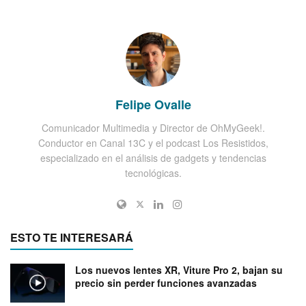
Felipe Ovalle
Comunicador Multimedia y Director de OhMyGeek!.
Conductor en Canal 13C y el podcast Los Resistidos,
especializado en el análisis de gadgets y tendencias
tecnológicas.
ESTO TE INTERESARÁ
Los nuevos lentes XR, Viture Pro 2, bajan su
precio sin perder funciones avanzadas