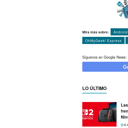
Mira más sobre:
Android
OhMyGeek! Express
Síguenos en Google News:
LO ÚLTIMO
Las
fre
Nin
exp
6 