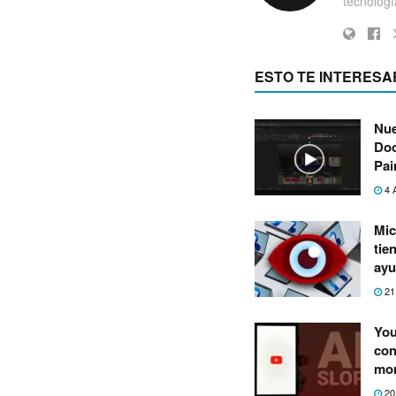
tecnología
ESTO TE INTERESA
Nue
Doo
Pai
4 
Mic
tie
ayu
21
You
con
mon
20