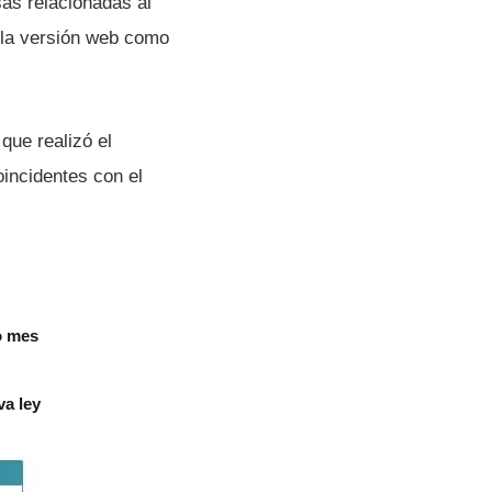
as relacionadas al
n la versión web como
que realizó el
oincidentes con el
o mes
va ley