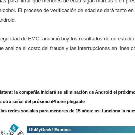
das para filtrar que menores de edad sigan marcas o empres
lcohol. El proceso de verificación de edad se dará tanto e
Android.
Seguridad de EMC, anunció hoy los resultados de un estudio 
e analiza el costo del fraude y las interrupciones en lí­nea c
stant: la compañía iniciará su eliminación de Android el próxim
a otra señal del próximo iPhone plegable
á las redes sociales para menores de 15 años: así funciona la nue