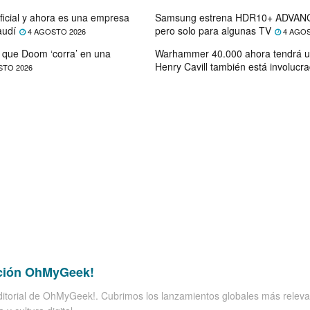
ficial y ahora es una empresa
Samsung estrena HDR10+ ADVANC
audí
pero solo para algunas TV
4 AGOSTO 2026
4 AGOS
que Doom ‘corra’ en una
Warhammer 40.000 ahora tendrá u
Henry Cavill también está involucr
STO 2026
ción OhMyGeek!
itorial de OhMyGeek!. Cubrimos los lanzamientos globales más releva