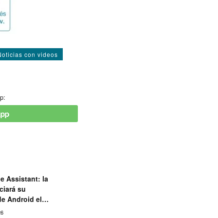
Noticias con videos
p:
e Assistant: la
ciará su
de Android el
26