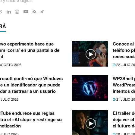
 y cultura digital.
RÁ
vo experimento hace que
Conoce al 
m ‘corra’ en una pantalla de
teléfono p
nt
redes soci
AGOSTO 2026
22 JULIO 2
rosoft confirmó que Windows
WP2Shell 
ne un identificador que puede
WordPress:
dar a rastrear a un usuario
intentos d
 JULIO 2026
21 JULIO 2
Tube endurece sus reglas
El tráiler
tra el «AI slop» y restringe su
deja ver e
etización
el futuro 
 JULIO 2026
20 JULIO 2