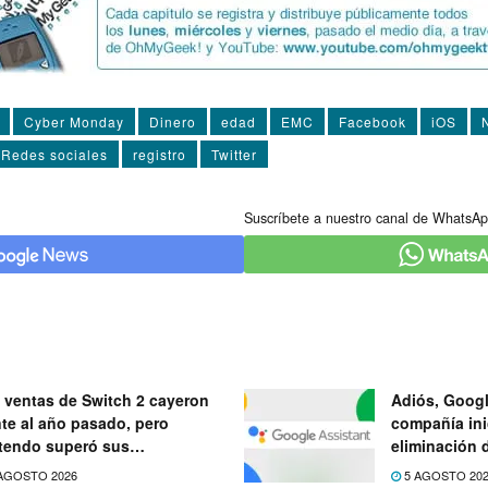
Cyber Monday
Dinero
edad
EMC
Facebook
iOS
Redes sociales
registro
Twitter
Suscríbete a nuestro canal de WhatsAp
 ventas de Switch 2 cayeron
Adiós, Googl
nte al año pasado, pero
compañía ini
tendo superó sus
eliminación 
ectativas
próximo mes
AGOSTO 2026
5 AGOSTO 20