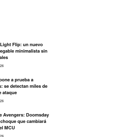
Light Flip: un nuevo
legable minimalista sin
ales
026
pone a prueba a
 se detectan miles de
e ataque
026
 de Avengers: Doomsday
l choque que cambiará
del MCU
026