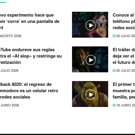
vo experimento hace que
Conoce al 
m ‘corra’ en una pantalla de
teléfono p
nt
redes soci
AGOSTO 2026
22 JULIO 2
Tube endurece sus reglas
El tráiler
tra el «AI slop» y restringe su
deja ver e
etización
el futuro 
 JULIO 2026
20 JULIO 2
lback 8020: el regreso de
El primer t
modore es un celular retro
muestra po
 redes sociales
familia, p
 JUNIO 2026
16 JUNIO 2