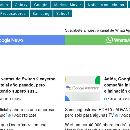
acion
Galaxy
Google
Marissa Mayer
Noticias con videos
Procesadores
Samsung
Yahoo!
Suscríbete a nuestro canal de WhatsAp
 ventas de Switch 2 cayeron
Adiós, Googl
nte al año pasado, pero
compañía ini
tendo superó sus
eliminación 
ectativas
próximo mes
AGOSTO 2026
5 AGOSTO 20
ficial y ahora es una empresa
Samsung estrena HDR10+ ADVANC
audí
pero solo para algunas TV
4 AGOSTO 2026
4 AGOS
que Doom ‘corra’ en una
Warhammer 40.000 ahora tendrá u