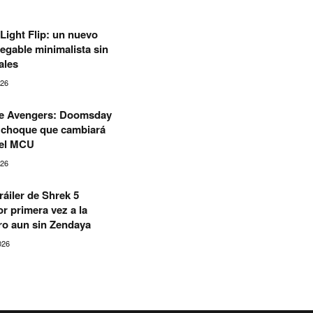
Light Flip: un nuevo
legable minimalista sin
ales
026
 de Avengers: Doomsday
l choque que cambiará
del MCU
026
ráiler de Shrek 5
r primera vez a la
ero aun sin Zendaya
026