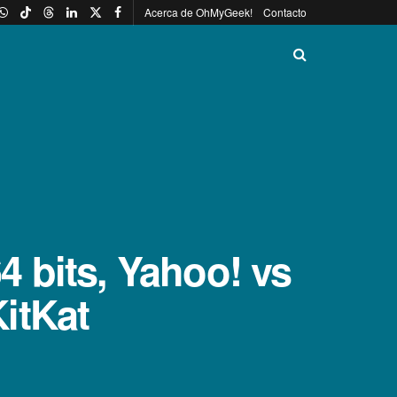
Acerca de OhMyGeek!
Contacto
 bits, Yahoo! vs
itKat