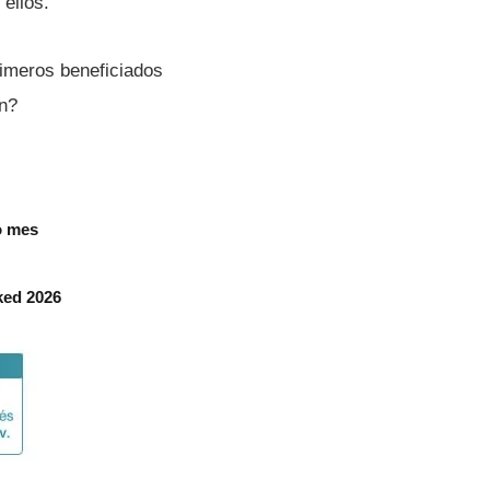
 ellos.
rimeros beneficiados
ón?
o mes
ked 2026