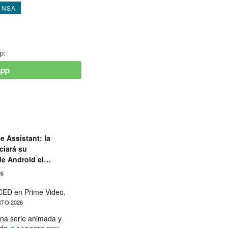
NSA
p:
e Assistant: la
ciará su
de Android el
26
ED en Prime Video,
TO 2026
na serie animada y