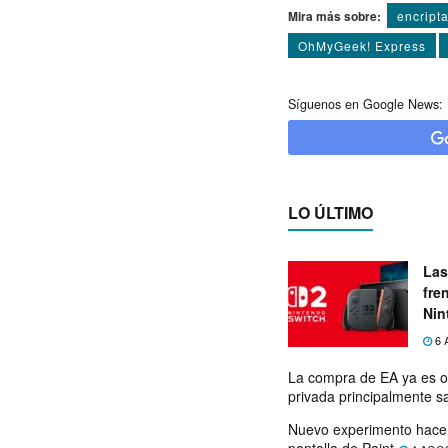
Mira más sobre:
encript
OhMyGeek! Express
Síguenos en Google News:
LO ÚLTIMO
Las
fre
Nin
exp
6 
La compra de EA ya es o
privada principalmente s
Nuevo experimento hace 