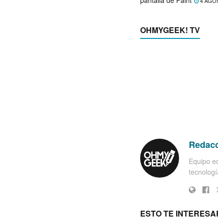
pantalla de Paint
4 AGO
OHMYGEEK! TV
Redac
Equipo ed
tecnología
ESTO TE INTERESA