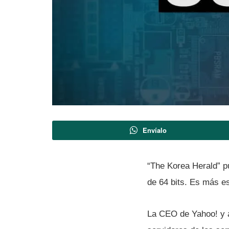
Envíalo
“The Korea Herald” p
de 64 bits. Es más e
La CEO de Yahoo! y a