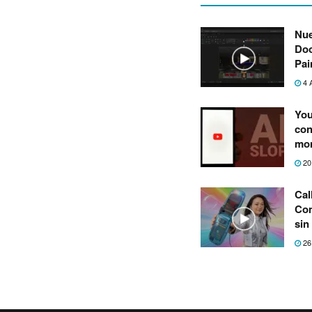
Nue
Doo
Pai
4 
You
con
mon
20
Cal
Com
sin
26