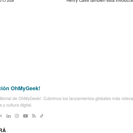
Henry Cavill también está involucr
STO 2026
ción OhMyGeek!
itorial de OhMyGeek!. Cubrimos los lanzamientos globales más releva
 y cultura digital.
RÁ