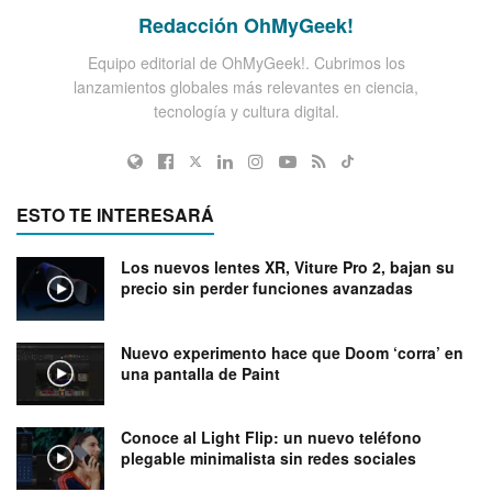
Redacción OhMyGeek!
Equipo editorial de OhMyGeek!. Cubrimos los
lanzamientos globales más relevantes en ciencia,
tecnología y cultura digital.
ESTO TE INTERESARÁ
Los nuevos lentes XR, Viture Pro 2, bajan su
precio sin perder funciones avanzadas
Nuevo experimento hace que Doom ‘corra’ en
una pantalla de Paint
Conoce al Light Flip: un nuevo teléfono
plegable minimalista sin redes sociales