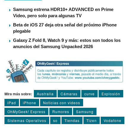
Samsung estrena HDR10+ ADVANCED en Prime
Video, pero solo para algunas TV
Beta de iOS 27 deja otra señal del próximo iPhone
plegable
Galaxy Z Fold 8, Watch 9 y más: estos son todos los
anuncios del Samsung Unpacked 2026
Mira más sobre:
Australia
Cámaras
curve
Explosión
iPad
iPhone
Noticias con videos
OhMyGeek! Express
Rumores
Samsung
Sistemas Operativos
so
Tiendas
Tizen
Vodafone