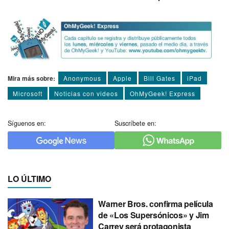
Mira más sobre:
Anonymous
Apple
Bill Gates
iPad
Microsoft
Noticias con videos
OhMyGeek! Express
Síguenos en:
Suscríbete en:
LO ÚLTIMO
Warner Bros. confirma película
de «Los Supersónicos» y Jim
Carrey será protagonista