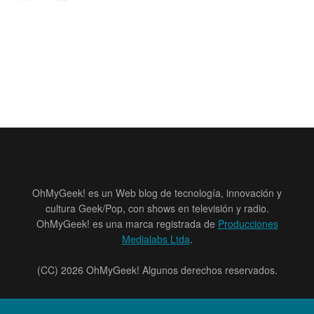
OhMyGeek! es un Web blog de tecnología, innovación y
cultura Geek/Pop, con shows en televisión y radio.
OhMyGeek! es una marca registrada de
Producciones
Medialabs Ltda
.
(CC) 2026 OhMyGeek! Algunos derechos reservados.