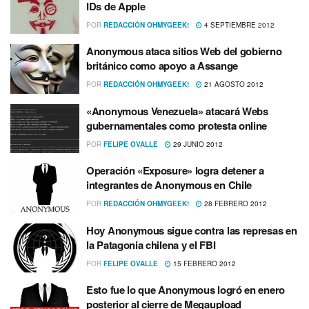
IDs de Apple
POR
REDACCIÓN OHMYGEEK!
4 SEPTIEMBRE 2012
Anonymous ataca sitios Web del gobierno
británico como apoyo a Assange
POR
REDACCIÓN OHMYGEEK!
21 AGOSTO 2012
«Anonymous Venezuela» atacará Webs
gubernamentales como protesta online
POR
FELIPE OVALLE
29 JUNIO 2012
Operación «Exposure» logra detener a
integrantes de Anonymous en Chile
POR
REDACCIÓN OHMYGEEK!
28 FEBRERO 2012
Hoy Anonymous sigue contra las represas en
la Patagonia chilena y el FBI
POR
FELIPE OVALLE
15 FEBRERO 2012
Esto fue lo que Anonymous logró en enero
posterior al cierre de Megaupload