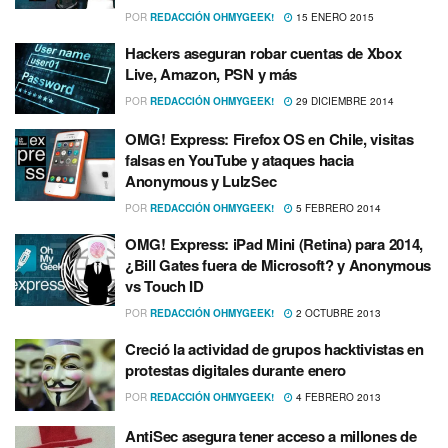
POR
REDACCIÓN OHMYGEEK!
15 ENERO 2015
Hackers aseguran robar cuentas de Xbox
Live, Amazon, PSN y más
POR
REDACCIÓN OHMYGEEK!
29 DICIEMBRE 2014
OMG! Express: Firefox OS en Chile, visitas
falsas en YouTube y ataques hacia
Anonymous y LulzSec
POR
REDACCIÓN OHMYGEEK!
5 FEBRERO 2014
OMG! Express: iPad Mini (Retina) para 2014,
¿Bill Gates fuera de Microsoft? y Anonymous
vs Touch ID
POR
REDACCIÓN OHMYGEEK!
2 OCTUBRE 2013
Creció la actividad de grupos hacktivistas en
protestas digitales durante enero
POR
REDACCIÓN OHMYGEEK!
4 FEBRERO 2013
AntiSec asegura tener acceso a millones de