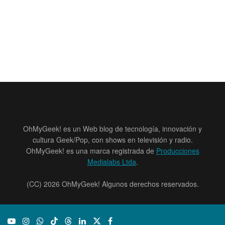
OhMyGeek! es un Web blog de tecnología, innovación y
cultura Geek/Pop, con shows en televisión y radio.
OhMyGeek! es una marca registrada de
Producciones
Medialabs Ltda
.
(CC) 2026 OhMyGeek! Algunos derechos reservados.