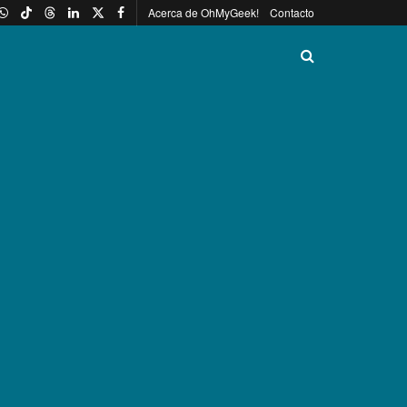
Acerca de OhMyGeek!
Contacto