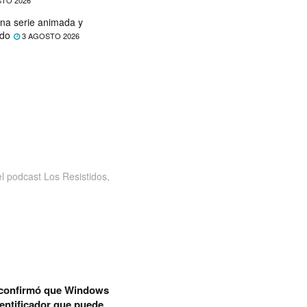
TO 2026
na serie animada y
ado
3 AGOSTO 2026
 podcast Los Resistidos,
 confirmó que Windows
dentificador que puede