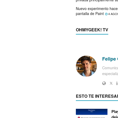
Nuevo experimento hace 
pantalla de Paint
4 AGO
OHMYGEEK! TV
Felipe 
Comunica
especiali
ESTO TE INTERESA
Pla
dej