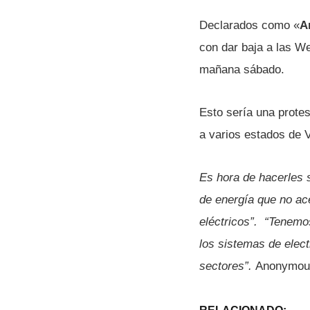
Declarados como «
A
con dar baja a las We
mañana sábado.
Esto serí­a una protes
a varios estados de 
Es hora de hacerles 
de energí­a que no a
eléctricos”. “Tenemo
los sistemas de elec
sectores”.
Anonymous