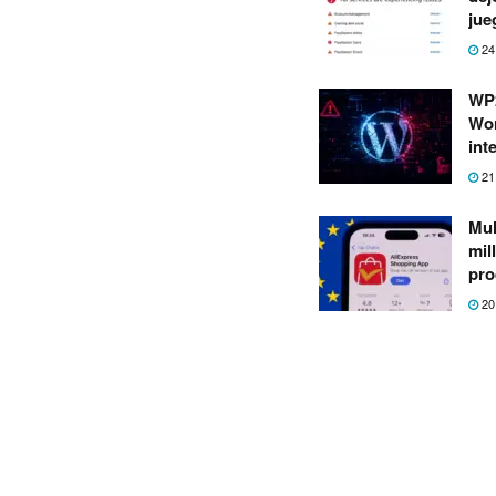
jue
24
WP2
Wor
int
21
Mul
mil
pro
20