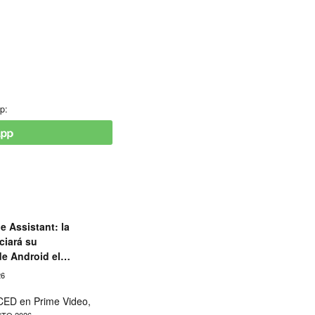
p:
e Assistant: la
ciará su
de Android el
26
ED en Prime Video,