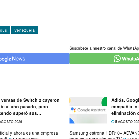
ous
Venezuela
Suscríbete a nuestro canal de WhatsAp
 ventas de Switch 2 cayeron
Adiós, Googl
nte al año pasado, pero
compañía ini
tendo superó sus
eliminación 
ectativas
próximo mes
AGOSTO 2026
5 AGOSTO 20
ficial y ahora es una empresa
Samsung estrena HDR10+ ADVANC
audí
pero solo para algunas TV