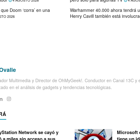
4 AGOSTO 2026
4 AGOS
que Doom ‘corra’ en una
Warhammer 40.000 ahora tendrá u
Henry Cavill también está involucr
STO 2026
Ovalle
dor Multimedia y Director de OhMyGeek!. Conductor en Canal 13C y el
zado en el análisis de gadgets y tendencias tecnológicas.
RÁ
yStation Network se cayó y
Microsoft
ó a miles sin acceso a sus
tiene un i