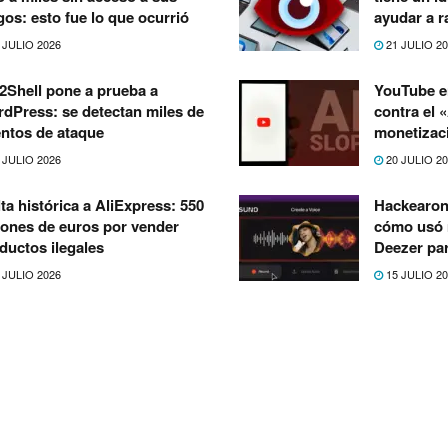
gos: esto fue lo que ocurrió
ayudar a r
 JULIO 2026
21 JULIO 2
Shell pone a prueba a
YouTube e
dPress: se detectan miles de
contra el 
entos de ataque
monetizac
 JULIO 2026
20 JULIO 2
ta histórica a AliExpress: 550
Hackearon
lones de euros por vender
cómo usó 
ductos ilegales
Deezer par
 JULIO 2026
15 JULIO 2