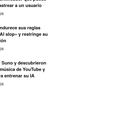
astrear a un usuario
026
ndurece sus reglas
«AI slop» y restringe su
ión
026
 Suno y descubrieron
música de YouTube y
a entrenar su IA
026