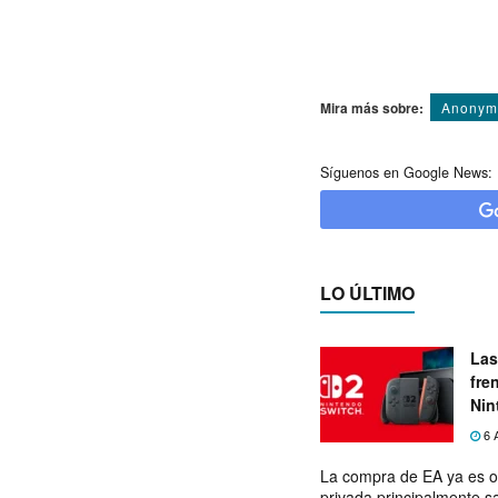
Mira más sobre:
Anonym
Síguenos en Google News:
LO ÚLTIMO
Las
fre
Nin
exp
6 
La compra de EA ya es o
privada principalmente s