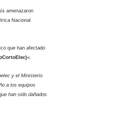
aí­s amenazaron
ctrica Nacional
trico que han afectado
pCortoElec)
«.
lec y el Ministerio
ño a los equipos
 que han sido dañados