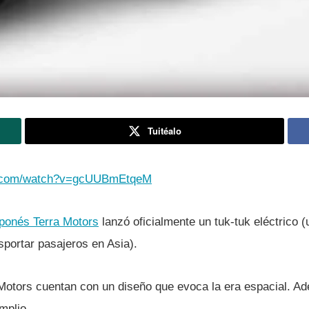
Tuitéalo
e.com/watch?v=gcUUBmEtqeM
ponés Terra Motors
lanzó oficialmente un tuk-tuk eléctrico (u
sportar pasajeros en Asia).
 Motors cuentan con un diseño que evoca la era espacial. Ad
mplio.