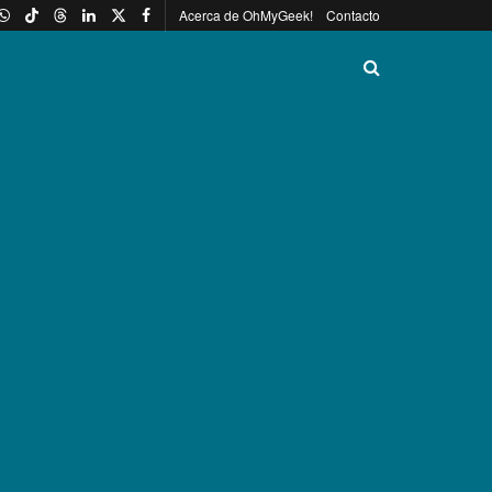
Acerca de OhMyGeek!
Contacto