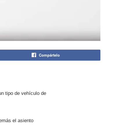
Compártelo
n tipo de vehí­culo de
emás el asiento