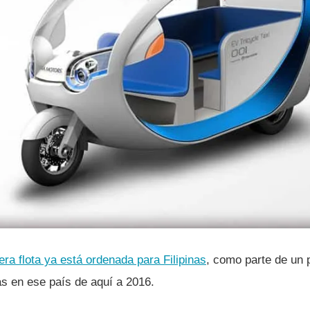
a flota ya está ordenada para Filipinas
, como parte de un p
s en ese paí­s de aquí­ a 2016.