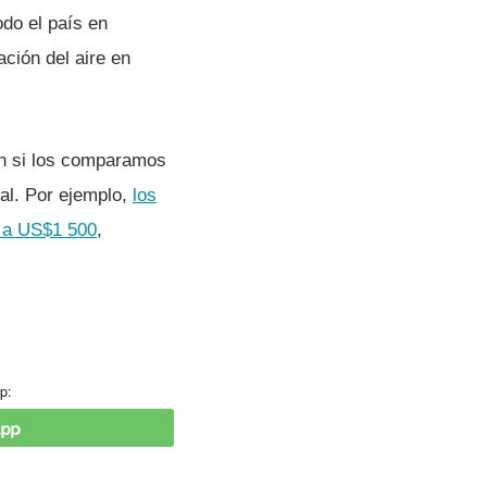
do el paí­s en
ción del aire en
ón si los comparamos
mal. Por ejemplo,
los
 a US$1 500
,
p: