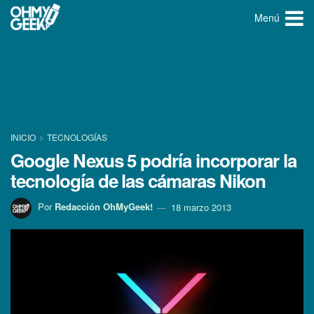
Menú
INICIO
TECNOLOGÍ­AS
Google Nexus 5 podrí­a incorporar la
tecnologí­a de las cámaras Nikon
Por
Redacción OhMyGeek!
18 marzo 2013