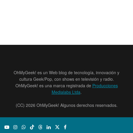
OhMyGeek! es un Web blog de tecnología, innovación y
cultura Geek/Pop, con shows en televisión y radio.
OhMyGeek! es una marca registrada de
Producciones
Medialabs Ltda
.
(CC) 2026 OhMyGeek! Algunos derechos reservados.