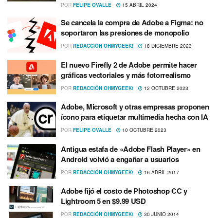
POR
FELIPE OVALLE
15 ABRIL 2024
Se cancela la compra de Adobe a Figma: no
soportaron las presiones de monopolio
POR
REDACCIÓN OHMYGEEK!
18 DICIEMBRE 2023
El nuevo Firefly 2 de Adobe permite hacer
gráficas vectoriales y más fotorrealismo
POR
REDACCIÓN OHMYGEEK!
12 OCTUBRE 2023
Adobe, Microsoft y otras empresas proponen
ícono para etiquetar multimedia hecha con IA
POR
FELIPE OVALLE
10 OCTUBRE 2023
Antigua estafa de «Adobe Flash Player» en
Android volvió a engañar a usuarios
POR
REDACCIÓN OHMYGEEK!
16 ABRIL 2017
Adobe fijó el costo de Photoshop CC y
Lightroom 5 en $9.99 USD
POR
REDACCIÓN OHMYGEEK!
30 JUNIO 2014