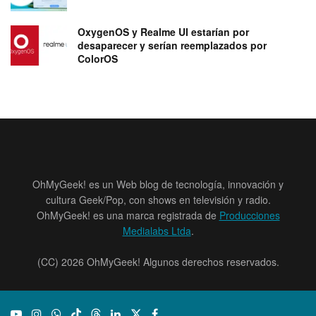
OxygenOS y Realme UI estarían por
desaparecer y serían reemplazados por
ColorOS
OhMyGeek! es un Web blog de tecnología, innovación y
cultura Geek/Pop, con shows en televisión y radio.
OhMyGeek! es una marca registrada de
Producciones
Medialabs Ltda
.
(CC) 2026 OhMyGeek! Algunos derechos reservados.