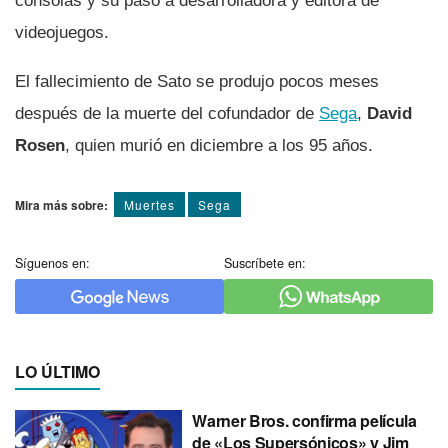
consolas y su paso a desarrolladora y editora de
videojuegos.
El fallecimiento de Sato se produjo pocos meses
después de la muerte del cofundador de
Sega
,
David
Rosen
, quien murió en diciembre a los 95 años.
Mira más sobre:
Muertes
Sega
Síguenos en:
Suscríbete en:
LO ÚLTIMO
Warner Bros. confirma película
de «Los Supersónicos» y Jim