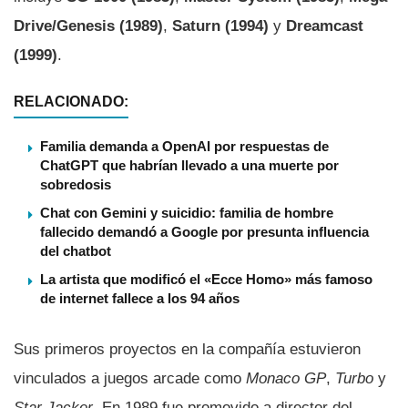
Drive/Genesis (1989)
,
Saturn (1994)
y
Dreamcast
(1999)
.
RELACIONADO:
Familia demanda a OpenAI por respuestas de
ChatGPT que habrían llevado a una muerte por
sobredosis
Chat con Gemini y suicidio: familia de hombre
fallecido demandó a Google por presunta influencia
del chatbot
La artista que modificó el «Ecce Homo» más famoso
de internet fallece a los 94 años
Sus primeros proyectos en la compañía estuvieron
vinculados a juegos arcade como
Monaco GP
,
Turbo
y
Star Jacker
. En 1989 fue promovido a director del