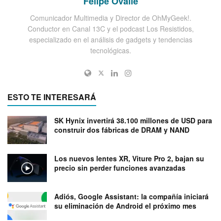
Felipe Ovalle
Comunicador Multimedia y Director de OhMyGeek!.
Conductor en Canal 13C y el podcast Los Resistidos,
especializado en el análisis de gadgets y tendencias
tecnológicas.
ESTO TE INTERESARÁ
SK Hynix invertirá 38.100 millones de USD para
construir dos fábricas de DRAM y NAND
Los nuevos lentes XR, Viture Pro 2, bajan su
precio sin perder funciones avanzadas
Adiós, Google Assistant: la compañía iniciará
su eliminación de Android el próximo mes