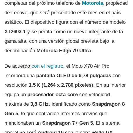
completas del próximo teléfono de
Motorola
, propiedad
de Lenovo, que será presentado este mes en el país
asiático. El dispositivo figura con el número de modelo
XT2603-1
y se perfila como un nuevo integrante de la
gama alta, con una versión global prevista bajo la
denominación
Motorola Edge 70 Ultra
.
De acuerdo
con el registro
, el Moto X70 Air Pro
incorpora una
pantalla OLED de 6,78 pulgadas
con
resolución
1.5 K (1.264 x 2.780 píxeles)
. En su interior
equipa un
procesador octa-core
con velocidad
máxima de
3,8 GHz
, identificado como
Snapdragon 8
Gen 5
, lo que contradice informes previos que
mencionaban un
Snapdragon 7+ Gen 5
. El sistema
operativo será
Android 16
con la capa
Hello UX