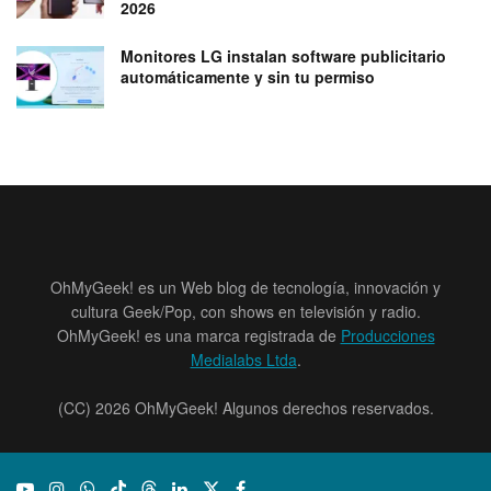
2026
Monitores LG instalan software publicitario
automáticamente y sin tu permiso
OhMyGeek! es un Web blog de tecnología, innovación y
cultura Geek/Pop, con shows en televisión y radio.
OhMyGeek! es una marca registrada de
Producciones
Medialabs Ltda
.
(CC) 2026 OhMyGeek! Algunos derechos reservados.