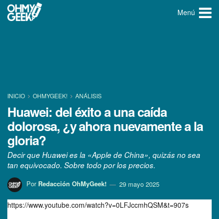
Menú
INICIO
OHMYGEEK!
ANÁLISIS
Huawei: del éxito a una caída
dolorosa, ¿y ahora nuevamente a la
gloria?
Decir que Huawei es la «Apple de China», quizás no sea
tan equivocado. Sobre todo por los precios.
Por
Redacción OhMyGeek!
29 mayo 2025
https://www.youtube.com/watch?v=0LFJccmhQSM&t=907s