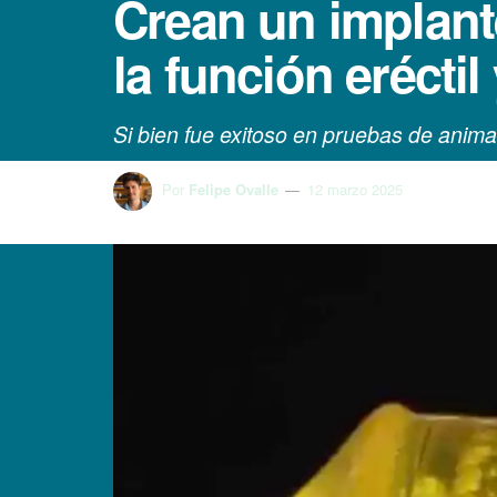
Crean un implant
la función erécti
Si bien fue exitoso en pruebas de anima
Por
Felipe Ovalle
12 marzo 2025