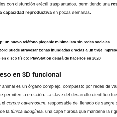
les con disfunción eréctil trasplantados, permitiendo una
re
 la capacidad reproductiva
en pocas semanas.
ip: un nuevo teléfono plegable minimalista sin redes sociales
borg puede atravesar zonas inundadas gracias a un traje impres
s en disco físico: PlayStation dejará de hacerlos en 2028
eso en 3D funcional
 animal es un órgano complejo, compuesto por redes de va
e permiten la erección. La clave del desarrollo científico fu
a el
corpus cavernosum
, responsable del llenado de sangre 
 de la
túnica albugínea
, una capa fibrosa que mantiene la rig