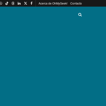
Acerca de OhMyGeek!
Contacto