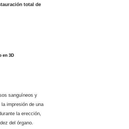
stauración total de
o en 3D
sos sanguíneos y
e la impresión de una
durante la erección,
idez del órgano.