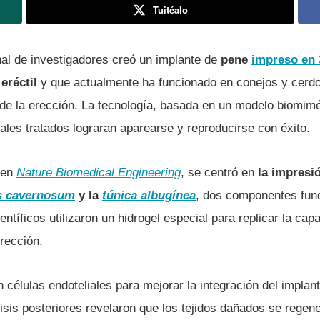
Tuitéalo
nal de investigadores creó un implante de
pene
impreso en
 eréctil
y que actualmente ha funcionado en conejos y cerd
 de la erección. La tecnología, basada en un modelo biomimé
ales tratados lograran aparearse y reproducirse con éxito.
o en
Nature Biomedical Engineering
, se centró en
la impresi
s cavernosum
y la
túnica albugínea
, dos componentes fun
ientíficos utilizaron un hidrogel especial para replicar la c
erección.
células endoteliales para mejorar la integración del implant
lisis posteriores revelaron que los tejidos dañados se rege