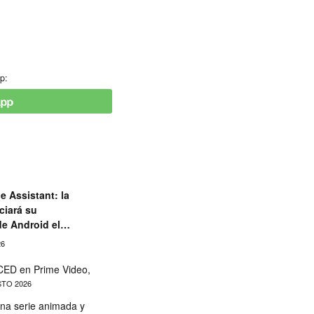
p:
e Assistant: la
ciará su
de Android el
26
ED en Prime Video,
TO 2026
na serie animada y