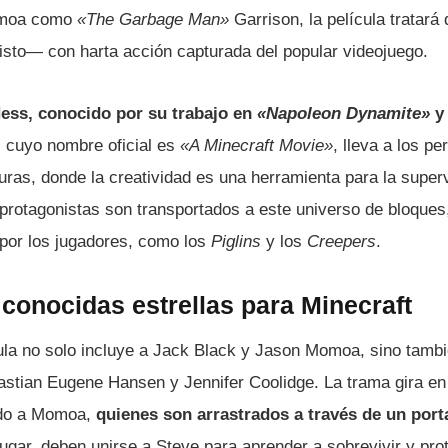
omoa como
«The Garbage Man»
Garrison, la película tratará
isto— con harta acción capturada del popular videojuego.
Hess, conocido por su trabajo en
«Napoleon Dynamite»
, cuyo nombre oficial es
«A Minecraft Movie»
, lleva a los p
uras, donde la creatividad es una herramienta para la superv
 protagonistas son transportados a este universo de bloques
 por los jugadores, como los
Piglins
y los
Creepers
.
conocidas estrellas para Minecraft
ícula no solo incluye a Jack Black y Jason Momoa, sino ta
astian Eugene Hansen y Jennifer Coolidge. La trama gira en 
ndo a Momoa,
quienes son arrastrados a través de un porta
lugar, deben unirse a Steve para aprender a sobrevivir y pro