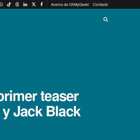
Acerca de OhMyGeek!
Contacto
primer teaser
 y Jack Black