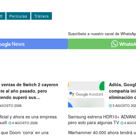
ft
Pelí­culas
Tráilers
Suscríbete a nuestro canal de WhatsAp
 ventas de Switch 2 cayeron
Adiós, Googl
nte al año pasado, pero
compañía ini
tendo superó sus
eliminación 
ectativas
próximo mes
AGOSTO 2026
5 AGOSTO 20
ficial y ahora es una empresa
Samsung estrena HDR10+ ADVANC
audí
pero solo para algunas TV
4 AGOSTO 2026
4 AGOS
que Doom ‘corra’ en una
Warhammer 40.000 ahora tendrá u