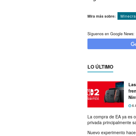
Mira más sobre:
Minecra
Síguenos en Google News:
LO ÚLTIMO
Las
fre
Nin
exp
6 
La compra de EA ya es o
privada principalmente s
Nuevo experimento hace 