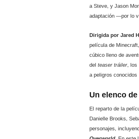
a Steve, y Jason M
adaptación —por lo v
Dirigida por Jared 
película de Minecraft
cúbico lleno de avent
del
teaser tráiler
, los
a peligros conocidos
Un elenco de 
El reparto de la pel
Danielle Brooks, Seb
personajes, incluye
Overworld
.
En este 