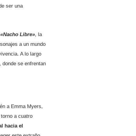
 de ser una
y
«Nacho Libre»
, la
ersonajes a un mundo
ivencia. A lo largo
, donde se enfrentan
mbién a Emma Myers,
torno a cuatro
l hacia el
teger este extraño