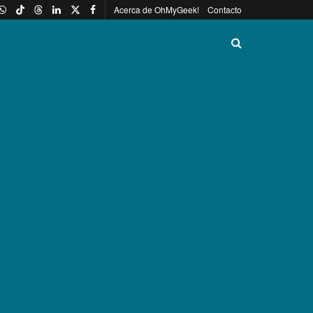
Acerca de OhMyGeek!
Contacto