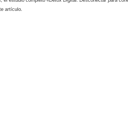
s, el estudio completo
«Detox Digital: Desconectar para con
e artículo.