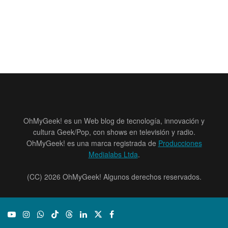
OhMyGeek! es un Web blog de tecnología, innovación y
cultura Geek/Pop, con shows en televisión y radio.
OhMyGeek! es una marca registrada de
Producciones
Medialabs Ltda
.
(CC) 2026 OhMyGeek! Algunos derechos reservados.