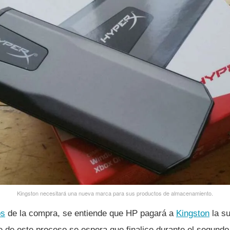
Kingston necesitará una nueva marca para sus productos de almacenamiento.
os
de la compra, se entiende que HP pagará a
Kingston
la s
re de este proceso se espera que finalice durante el segundo