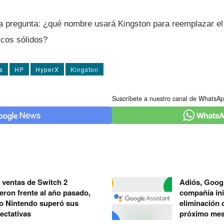
la pregunta: ¿qué nombre usará Kingston para reemplazar el
scos sólidos?
s
HP
HyperX
Kingston
Suscríbete a nuestro canal de WhatsAp
 ventas de Switch 2
Adiós, Googl
eron frente al año pasado,
compañía ini
o Nintendo superó sus
eliminación 
ectativas
próximo me