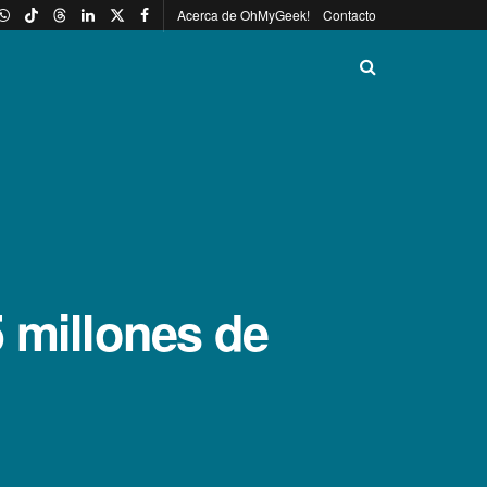
Acerca de OhMyGeek!
Contacto
 millones de