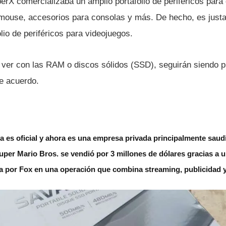
X comercializaba un amplio portafolio de periféricos para
, mouse, accesorios para consolas y más. De hecho, es just
lio de periféricos para videojuegos.
e ver con las RAM o discos sólidos (SSD), seguirán siendo 
te acuerdo.
 es oficial y ahora es una empresa privada principalmente saud
uper Mario Bros. se vendió por 3 millones de dólares gracias a un
 por Fox en una operación que combina streaming, publicidad y