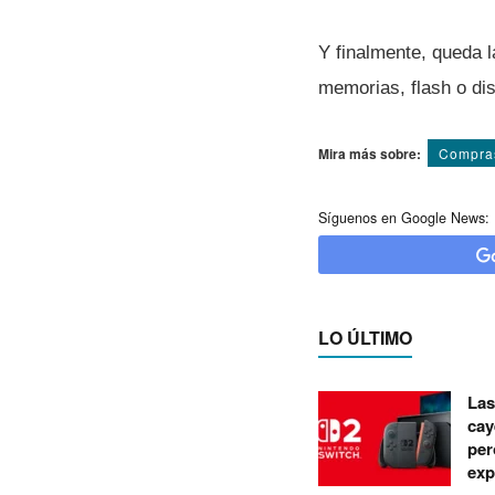
Y finalmente, queda 
memorias, flash o di
Mira más sobre:
Compra
Síguenos en Google News:
LO ÚLTIMO
Las
cay
per
exp