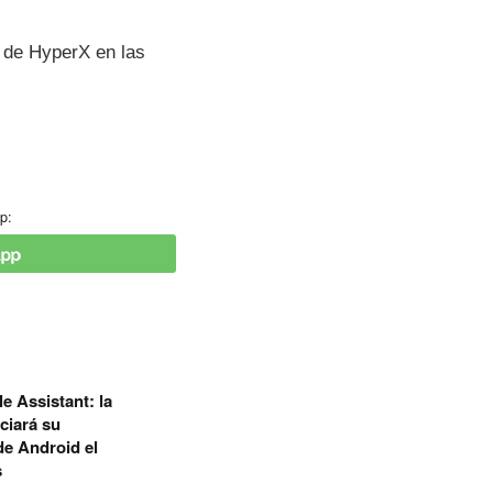
 de HyperX en las
p:
e Assistant: la
ciará su
de Android el
s