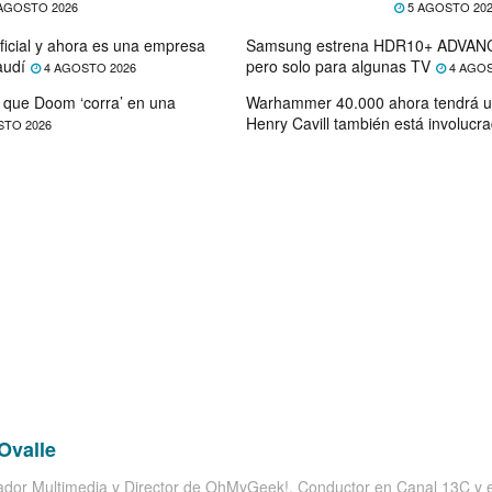
AGOSTO 2026
5 AGOSTO 20
ficial y ahora es una empresa
Samsung estrena HDR10+ ADVANC
audí
pero solo para algunas TV
4 AGOSTO 2026
4 AGOS
que Doom ‘corra’ en una
Warhammer 40.000 ahora tendrá u
Henry Cavill también está involucr
STO 2026
Ovalle
dor Multimedia y Director de OhMyGeek!. Conductor en Canal 13C y el