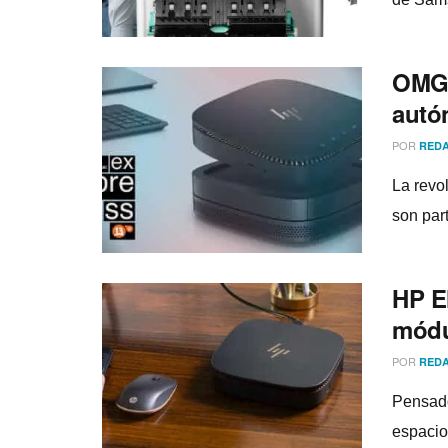
OMG! 
autó
POR
REDA
La revo
son par
HP E
módu
POR
REDA
Pensado
espacio