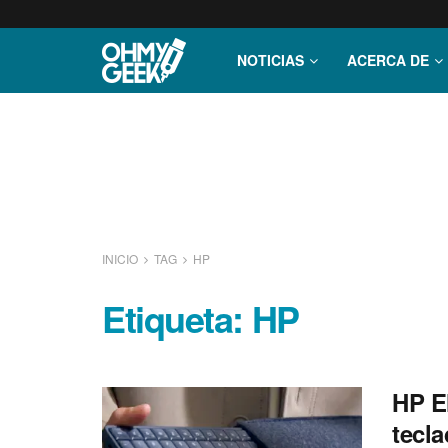
NOTICIAS
ACERCA DE
INICIO
TAG
HP
Etiqueta:
HP
HP E
tecl