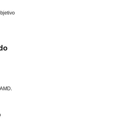
bjetivo
ido
e AMD.
p