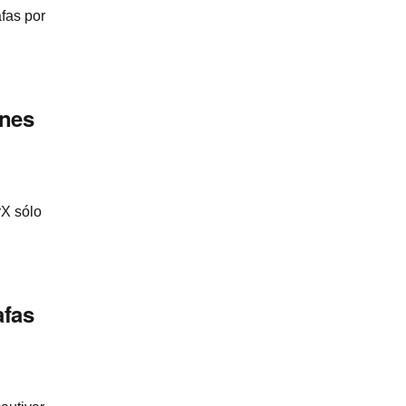
fas por
ones
rX sólo
afas