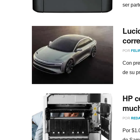
ser par
Lucid
corr
POR
FELI
Con pre
de su pr
HP c
much
POR
REDA
Por $1.
de Sams