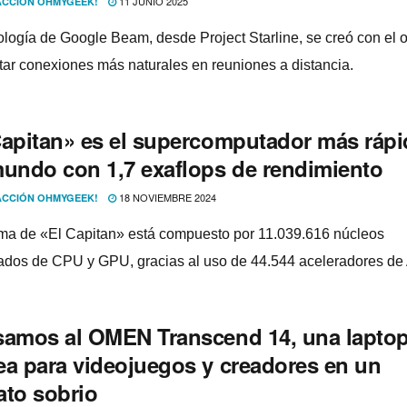
11 JUNIO 2025
CCIÓN OHMYGEEK!
ología de Google Beam, desde Project Starline, se creó con el o
litar conexiones más naturales en reuniones a distancia.
Capitan» es el supercomputador más ráp
mundo con 1,7 exaflops de rendimiento
18 NOVIEMBRE 2024
CCIÓN OHMYGEEK!
ema de «El Capitan» está compuesto por 11.039.616 núcleos
dos de CPU y GPU, gracias al uso de 44.544 aceleradores d
samos al OMEN Transcend 14, una lapto
ea para videojuegos y creadores en un
ato sobrio