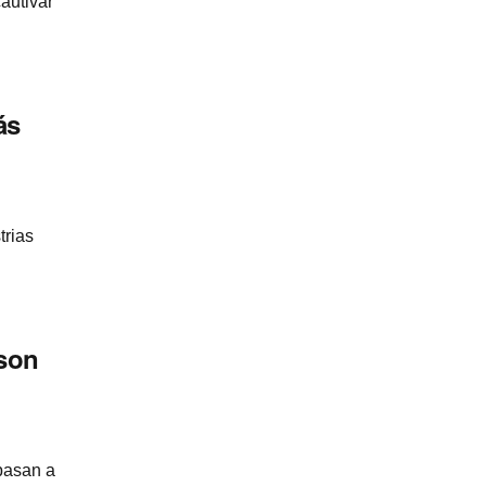
autivar
ás
trias
son
pasan a