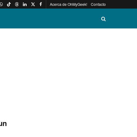
Acerca de OhMyGeek!
Contacto
 un