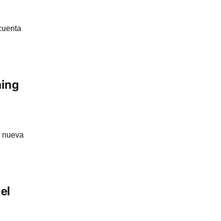
cuenta
ming
u nueva
el