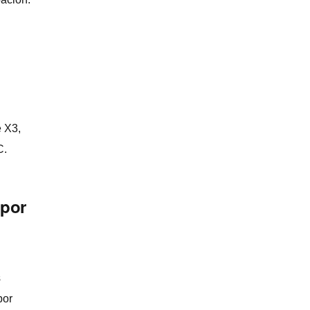
e X3,
C.
 por
s
por