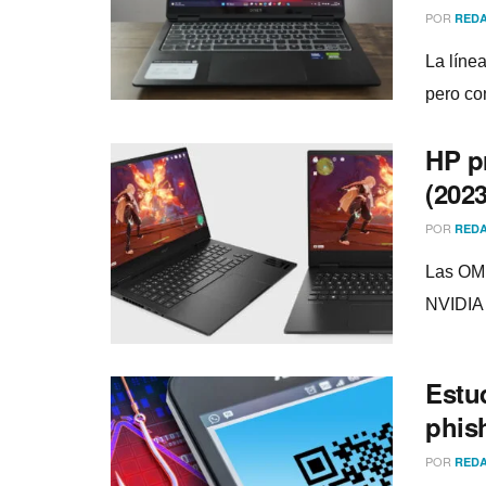
POR
REDA
La líne
pero co
HP p
(202
POR
REDA
Las OME
NVIDIA 
Estud
phis
POR
REDA