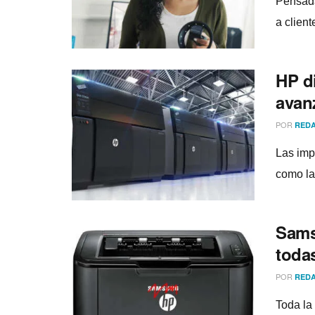
Pensada
a client
HP d
avan
POR
REDA
Las imp
como la
Sams
toda
POR
REDA
Toda la