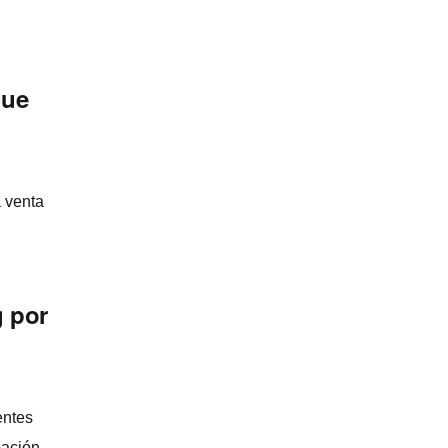
que
 venta
 por
entes
ación.