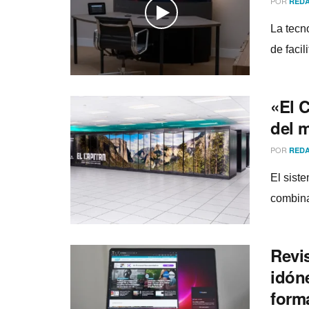
POR
REDA
La tecn
de faci
«El 
del 
POR
REDA
El sist
combina
Revi
idón
form