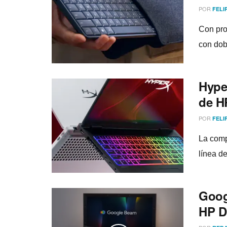
POR
FELI
Con pro
con dob
Hype
de H
POR
FELI
La comp
línea de
Goog
HP D