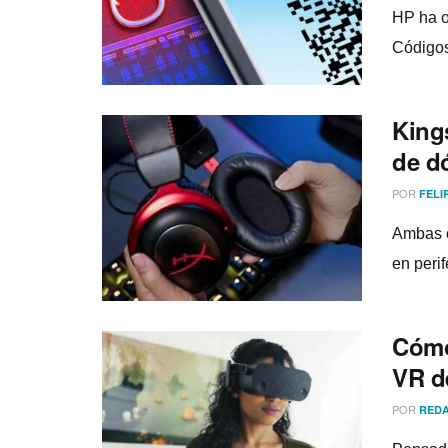
HP ha o
Códigos
King
de d
POR
FELI
Ambas c
en peri
Cómo
VR d
POR
REDA