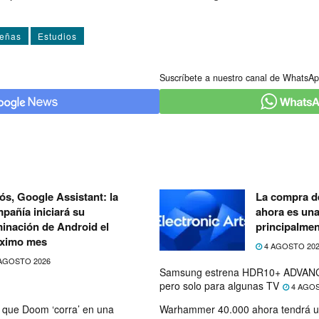
señas
Estudios
Suscríbete a nuestro canal de WhatsAp
ós, Google Assistant: la
La compra de
pañía iniciará su
ahora es un
minación de Android el
principalmen
ximo mes
4 AGOSTO 20
AGOSTO 2026
Samsung estrena HDR10+ ADVANC
pero solo para algunas TV
4 AGOS
que Doom ‘corra’ en una
Warhammer 40.000 ahora tendrá u