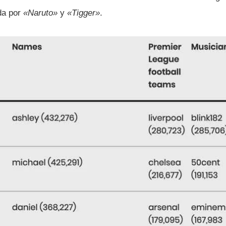
ida por
«Naruto»
y
«Tigger»
.