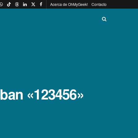
Acerca de OhMyGeek!
Contacto
zaban «123456»