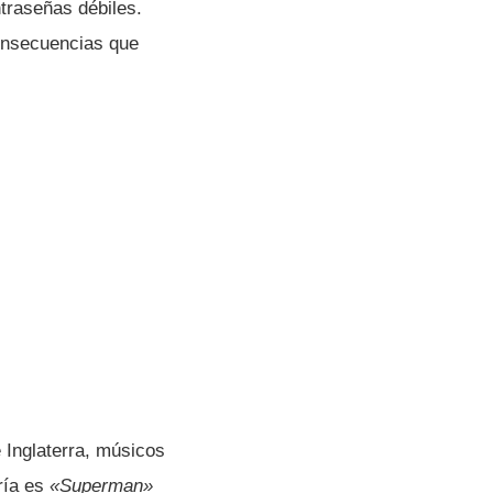
ntraseñas débiles.
onsecuencias que
 Inglaterra, músicos
í­a es
«Superman»