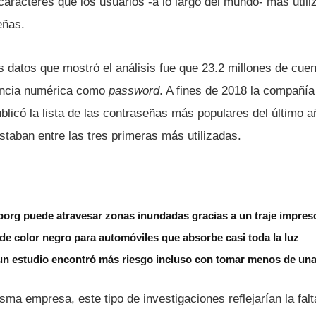
aracteres que los usuarios -a lo largo del mundo- más utili
eñas.
s datos que mostró el análisis fue que 23.2 millones de cuen
uencia numérica como
password
. A fines de 2018 la compañí­
blicó la lista de las contraseñas más populares del último 
aban entre las tres primeras más utilizadas.
borg puede atravesar zonas inundadas gracias a un traje impres
de color negro para automóviles que absorbe casi toda la luz
un estudio encontró más riesgo incluso con tomar menos de una 
a empresa, este tipo de investigaciones reflejarí­an la fal