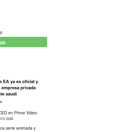
p:
 EA ya es oficial y
a empresa privada
te saudí
26
ED en Prime Video,
TO 2026
na serie animada y