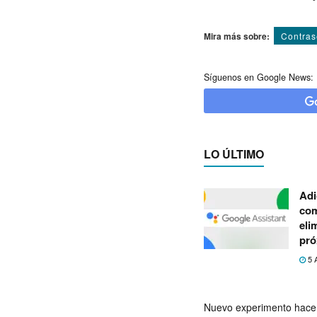
Mira más sobre:
Contra
Síguenos en Google News:
LO ÚLTIMO
Adi
com
eli
pró
5 
Nuevo experimento hace 