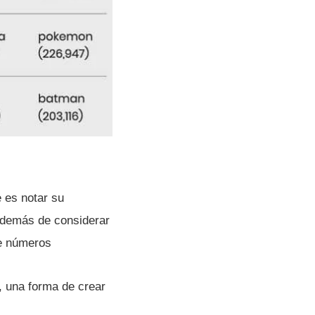
e es notar su
 además de considerar
ve números
, una forma de crear