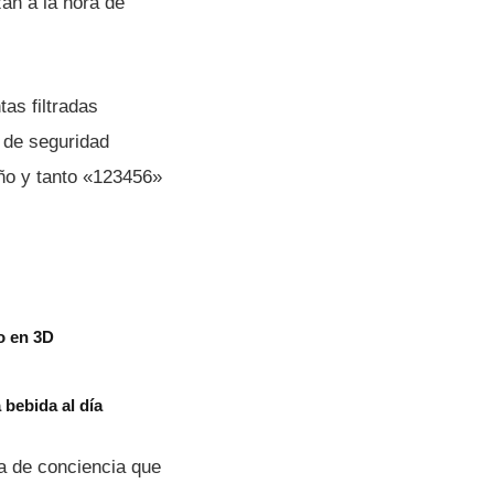
zan a la hora de
tas filtradas
a de seguridad
año y tanto «123456»
o en 3D
bebida al día
ta de conciencia que