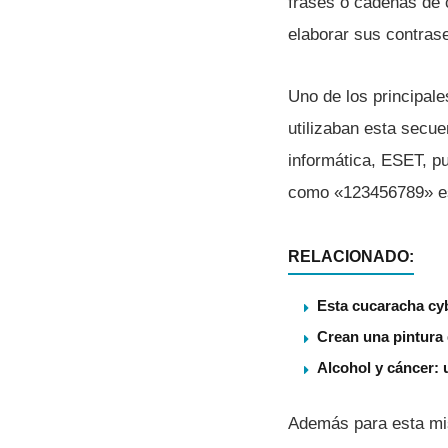
frases o cadenas de c
elaborar sus contras
Uno de los principale
utilizaban esta sec
informática, ESET, pu
como «123456789» est
RELACIONADO:
Esta cucaracha cy
Crean una pintura 
Alcohol y cáncer: 
Además para esta mism