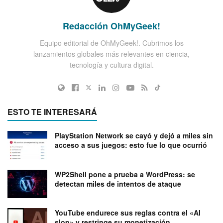
Redacción OhMyGeek!
Equipo editorial de OhMyGeek!. Cubrimos los
lanzamientos globales más relevantes en ciencia,
tecnología y cultura digital.
ESTO TE INTERESARÁ
PlayStation Network se cayó y dejó a miles sin
acceso a sus juegos: esto fue lo que ocurrió
WP2Shell pone a prueba a WordPress: se
detectan miles de intentos de ataque
YouTube endurece sus reglas contra el «AI
slop» y restringe su monetización