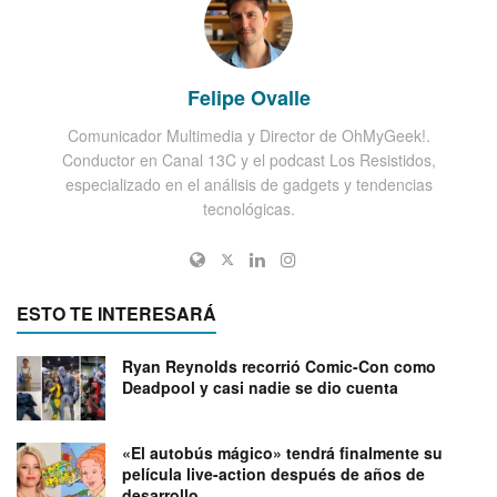
Felipe Ovalle
Comunicador Multimedia y Director de OhMyGeek!.
Conductor en Canal 13C y el podcast Los Resistidos,
especializado en el análisis de gadgets y tendencias
tecnológicas.
ESTO TE INTERESARÁ
Ryan Reynolds recorrió Comic-Con como
Deadpool y casi nadie se dio cuenta
«El autobús mágico» tendrá finalmente su
película live-action después de años de
desarrollo