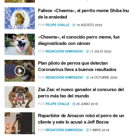
Fallece «Cheems», el perrito meme Shiba Inu
de la ansiedad
POR
FELIPE OVALLE
19 AGOSTO 2023
«Cheems», el conocido perro meme, fue
diagnosticado con cáncer
POR
REDACCIÓN OHMYGEEK!
17 JULIO 2023
Plan piloto de perros que detectan
Coronavirus lleva a buenos resultados
POR
REDACCIÓN OHMYGEEK!
19 OCTUBRE 2020
Zsa Zsa: el nuevo ganador al concurso del
perro más feo del mundo
POR
FELIPE OVALLE
25 JUNIO 2018
Repartidor de Amazon robó el perro de un
cliente y este lo acusó a Jeff Bezos
POR
REDACCIÓN OHMYGEEK!
7 MAYO 2018