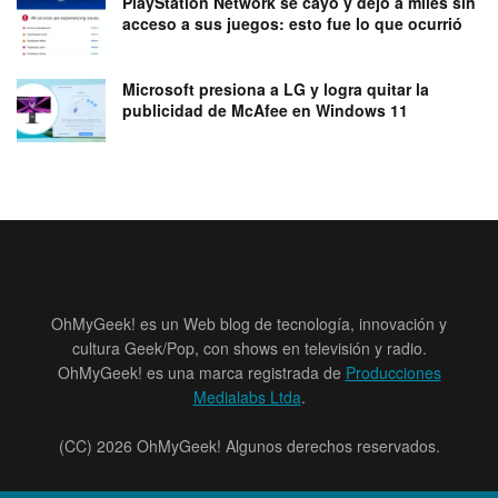
PlayStation Network se cayó y dejó a miles sin
acceso a sus juegos: esto fue lo que ocurrió
Microsoft presiona a LG y logra quitar la
publicidad de McAfee en Windows 11
OhMyGeek! es un Web blog de tecnología, innovación y
cultura Geek/Pop, con shows en televisión y radio.
OhMyGeek! es una marca registrada de
Producciones
Medialabs Ltda
.
(CC) 2026 OhMyGeek! Algunos derechos reservados.