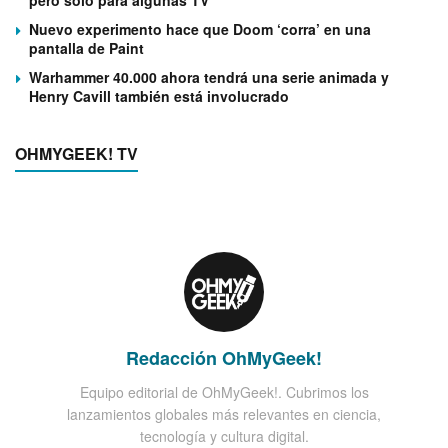
pero solo para algunas TV
Nuevo experimento hace que Doom ‘corra’ en una
pantalla de Paint
Warhammer 40.000 ahora tendrá una serie animada y
Henry Cavill también está involucrado
OHMYGEEK! TV
Redacción OhMyGeek!
Equipo editorial de OhMyGeek!. Cubrimos los
lanzamientos globales más relevantes en ciencia,
tecnología y cultura digital.