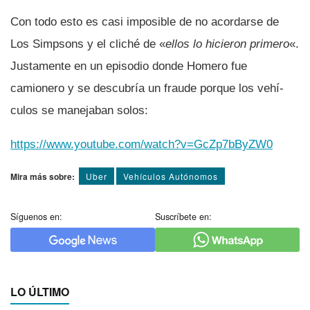
Con todo esto es casi imposible de no acordarse de
Los Simpsons y el cliché de «
ellos lo hicieron primero
«.
Justamente en un episodio donde Homero fue
camionero y se descubrí­a un fraude porque los vehí­
culos se manejaban solos:
https://www.youtube.com/watch?v=GcZp7bByZW0
Mira más sobre:
Uber
Vehículos Autónomos
Síguenos en:
Suscríbete en:
LO ÚLTIMO