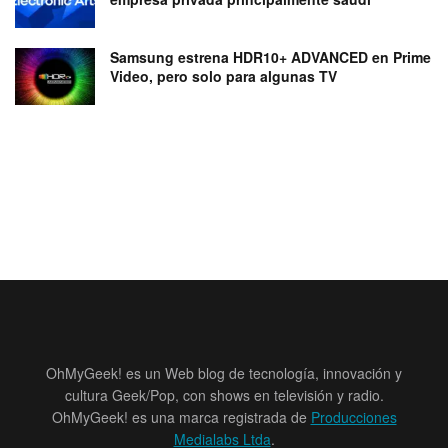
Samsung estrena HDR10+ ADVANCED en Prime
Video, pero solo para algunas TV
OhMyGeek! es un Web blog de tecnología, innovación y
cultura Geek/Pop, con shows en televisión y radio.
OhMyGeek! es una marca registrada de
Producciones
Medialabs Ltda
.