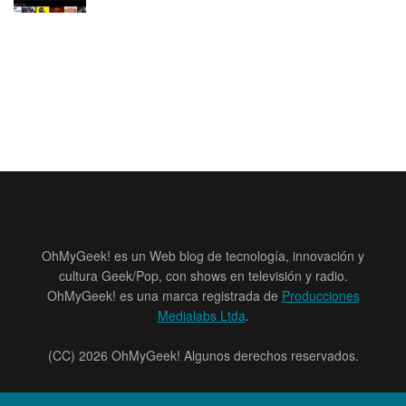
OhMyGeek! es un Web blog de tecnología, innovación y
cultura Geek/Pop, con shows en televisión y radio.
OhMyGeek! es una marca registrada de
Producciones
Medialabs Ltda
.
(CC) 2026 OhMyGeek! Algunos derechos reservados.