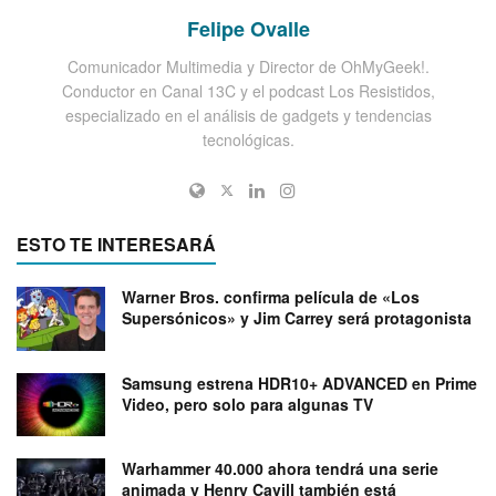
Felipe Ovalle
Comunicador Multimedia y Director de OhMyGeek!.
Conductor en Canal 13C y el podcast Los Resistidos,
especializado en el análisis de gadgets y tendencias
tecnológicas.
ESTO TE INTERESARÁ
Warner Bros. confirma película de «Los
Supersónicos» y Jim Carrey será protagonista
Samsung estrena HDR10+ ADVANCED en Prime
Video, pero solo para algunas TV
Warhammer 40.000 ahora tendrá una serie
animada y Henry Cavill también está