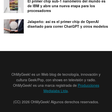
El primer chip sub-1 nanómetro del mundo es
de IBM y abre una nueva etapa para los
procesadores
Jalapeño: así es el primer chip de OpenAI
diseñado para correr ChatGPT y otros modelos
OhMyGeek! es un Web blog de tecnología, innovación y
cultura Geek/Pop, con shows en televisión y radio.
OhMyGeek! es una marca registrada de
Producciones
Medialabs Ltda
.
(CC) 2026 OhMyGeek! Algunos derechos reservados.