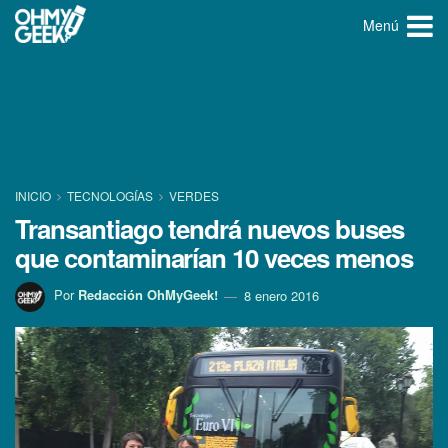
Menú
INICIO
TECNOLOGÍ­AS
VERDES
Transantiago tendrá nuevos buses
que contaminarí­an 10 veces menos
Por
Redacción OhMyGeek!
8 enero 2016