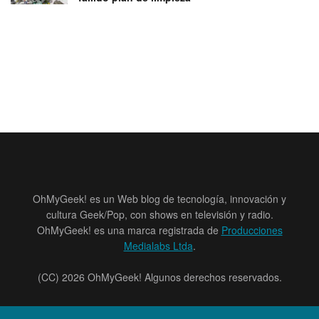
OhMyGeek! es un Web blog de tecnología, innovación y
cultura Geek/Pop, con shows en televisión y radio.
OhMyGeek! es una marca registrada de
Producciones
Medialabs Ltda
.
(CC) 2026 OhMyGeek! Algunos derechos reservados.