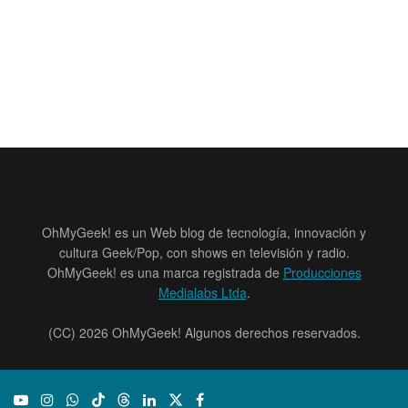
OhMyGeek! es un Web blog de tecnología, innovación y
cultura Geek/Pop, con shows en televisión y radio.
OhMyGeek! es una marca registrada de
Producciones
Medialabs Ltda
.
(CC) 2026 OhMyGeek! Algunos derechos reservados.