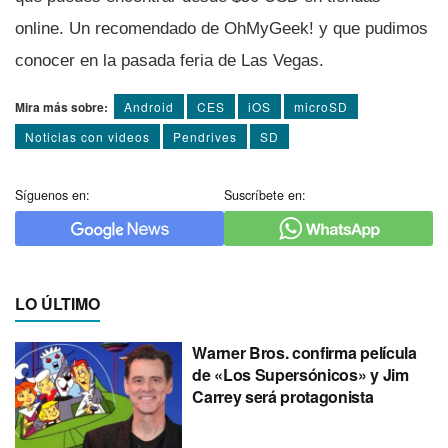
online. Un recomendado de OhMyGeek! y que pudimos
conocer en la pasada feria de Las Vegas.
Mira más sobre:
Android
CES
iOS
microSD
Noticias con videos
Pendrives
SD
Síguenos en:
Suscríbete en:
LO ÚLTIMO
Warner Bros. confirma película
de «Los Supersónicos» y Jim
Carrey será protagonista