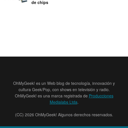
de chips
OhMyGeek! es un Web blog de tecnología, innovación y
cultura Geek/Pop, con shows en televisión y radio.
OhMyGeek! es una marca registrada de
Producciones
Medialabs Ltda
.
(CC) 2026 OhMyGeek! Algunos derechos reservados.